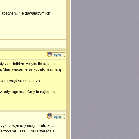
 apetytem, nie dawałabym ich.
sty z dodatkiem Amylactiv, kota ma
niej. Mam wrażenie że kupalki też mają
ta mi wejdzie do talerza.
zjadły tego lata. Ćmy to najlepsza
erzyki, a wymioty mogą podrażniać
erzykami. Jeżeli Ofelia zwracała