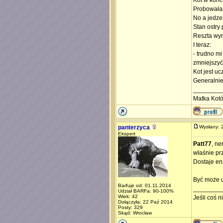
Kot w końcu
Probowałam
No a jedzen
Stan ostry 
Reszta wyn
I teraz:
- trudno mi
zmniejszyć 
Kot jest uc
Generalnie
________
Matka Kot
panterzyca
Wysłany:
Ekspert
Patt77
, n
właśnie pr
Dostaje en
Być może u
Barfuje od: 01.11.2014
________
Udział BARFa: 90-100%
Wiek: 42
Jeśli coś 
Dołączyła: 22 Paź 2014
Posty: 329
Skąd: Wrocław