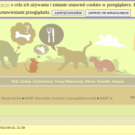
ięcej
o celu ich używania i zmianie ustawień cookies w przeglądarce. K
ustawieniami przeglądarki.
FAQ
Szukaj
Użytkownicy
Grupy
Rejestracja
Album
Kontakt
Zaloguj
Idź
 Świat kotów
»
BARF dla kotów chorych i szczególnej troski
»
BARF w
ć
 2022-09-22, 21:39