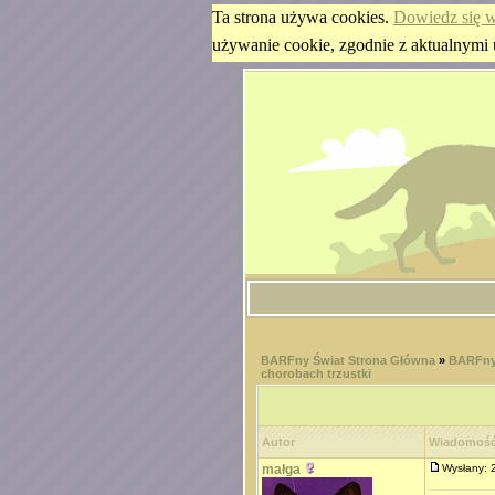
Ta strona używa cookies.
Dowiedz się w
używanie cookie, zgodnie z aktualnymi 
BARFny Świat Strona Główna
»
BARFny
chorobach trzustki
Autor
Wiadomoś
małga
Wysłany: