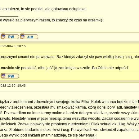
i do talerza, to się podziel, ale gotowaną ociupinką.
_________
nie wyszło za pierwszym razem, to znaczy, że czas na drzemkę.
 2022-09-23, 20:15
gorocznymi ćmami nie pawiowała. Raz kiedyś zdarzył się paw wielką tłustą ćmą, al
usiała się podzielić, albo jeść ją zamknięta w szafie. Bo Ofelia nie odpuści.
 2022-12-15, 18:43
iązku z problemami zdrowotnymi swojego kotka Filka. Kotek w marcu będzie miał 13 l
redny z jedzeniem, przestała mu smakować karma, którą do tej pory jadł, niestety 
. Przeszedłem na inne karmy mokre o bardzo dobrym składzie, przede wszystkim C
rawiło. Niestety mniej więcej miesiąc temu wszystko wróciło. Zaczął codziennie w
h ilościach. Znowu pojawiły się problemy z jedzeniem i Filek schudł ok. 1 kg. Waży
arza. Zrobiono badanie moczu, krwi i usg. Po wynikach wet stwierdził zapalenie tr
 Jego wyniki pod linkami (mam nadzieję, że się otwierają):