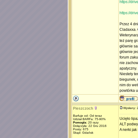
https://d
https://d
Przez 4 dni
Cladaxxa. 
Weterynarz
też parę gr
głównie sa
głównie je
forum zaku
nie zachowu
apatyczny.
Niestety t
biegunek, 
nim do wet
powtórka u
Pieszczoch
Wysłany:
Barfuje od: Od teraz
Ucięło lip
Udział BARFa: 75-90%
Pomogła:
20 razy
ALT podwyż
Dołączyła: 22 Gru 2016
Posty: 675
A nerki ja
Skąd: Gdańsk