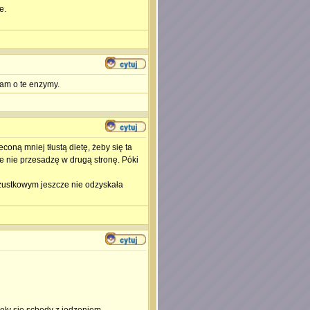
e.
am o te enzymy.
econą mniej tłustą dietę, żeby się ta
e nie przesadzę w drugą stronę. Póki
rzustkowym jeszcze nie odzyskała