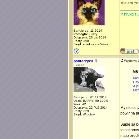
Miałam trz
________
Instrukcja
Barfuje od: 11.2014
Pomogła:
9 razy
Dołączyła: 20 Lis 2014
Posty: 890
Skąd: znad morza/W-wa
panterzyca
Wysłany:
Ekspert
MB 
Mia
Czy
A j
Męt
Barfuje od: 01.11.2014
Udział BARFa: 90-100%
Wiek: 42
My niestet
Dołączyła: 22 Paź 2014
Posty: 329
powinna pr
Skąd: Wrocław
Suple są b
temat prowa
masz źródł