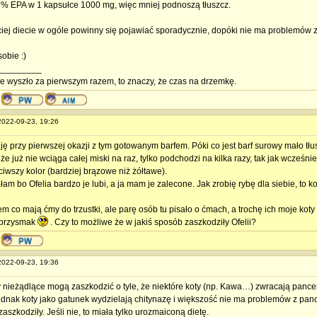
% EPA w 1 kapsułce 1000 mg, więc mniej podnoszą tłuszcz.
iej diecie w ogóle powinny się pojawiać sporadycznie, dopóki nie ma problemów z
obie :)
_________
nie wyszło za pierwszym razem, to znaczy, że czas na drzemkę.
 2022-09-23, 19:26
ję przy pierwszej okazji z tym gotowanym barfem. Póki co jest barf surowy mało tłu
e że już nie wciąga całej miski na raz, tylko podchodzi na kilka razy, tak jak wcześ
ciwszy kolor (bardziej brązowe niż żółtawe).
łam bo Ofelia bardzo je lubi, a ja mam je zalecone. Jak zrobię rybę dla siebie, to ko
m co mają ćmy do trzustki, ale parę osób tu pisało o ćmach, a trochę ich moje koty 
 przysmak
. Czy to możliwe że w jakiś sposób zaszkodziły Ofelii?
 2022-09-23, 19:36
 nieżądlące mogą zaszkodzić o tyle, że niektóre koty (np. Kawa…) zwracają panc
Jednak koty jako gatunek wydzielają chitynazę i większość nie ma problemów z panc
 zaszkodziły. Jeśli nie, to miała tylko urozmaiconą dietę.