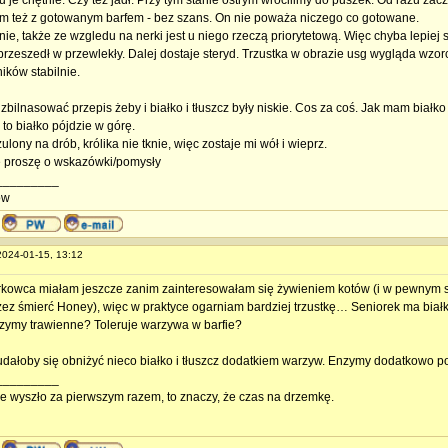
 je chętnie. Czy też jadł. Przy tym stanie ostrym wrocilimy do puszek. Od razu zac
 też z gotowanym barfem - bez szans. On nie poważa niczego co gotowane.
ie, także ze wzgledu na nerki jest u niego rzeczą priorytetową. Więc chyba lepiej 
przeszedł w przewlekły. Dalej dostaje steryd. Trzustka w obrazie usg wygląda wzorco
ików stabilnie.
 zbilnasować przepis żeby i białko i tłuszcz były niskie. Cos za coś. Jak mam białk
to białko pójdzie w górę.
zulony na drób, królika nie tknie, więc zostaje mi wół i wieprz.
 proszę o wskazówki/pomysły
_________
ów
 2024-01-15, 13:12
erkowca miałam jeszcze zanim zainteresowałam się żywieniem kotów (i w pewnym 
zez śmierć Honey), więc w praktyce ogarniam bardziej trzustkę… Seniorek ma bia
zymy trawienne? Toleruje warzywa w barfie?
dałoby się obniżyć nieco białko i tłuszcz dodatkiem warzyw. Enzymy dodatkowo po
_________
nie wyszło za pierwszym razem, to znaczy, że czas na drzemkę.