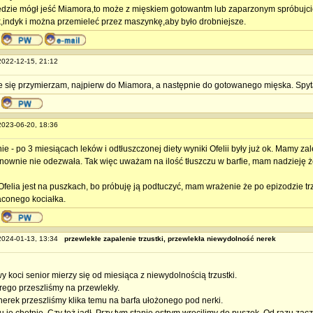
będzie mógł jeść Miamora,to może z mięskiem gotowantm lub zaparzonym spróbujci
,indyk i można przemieleć przez maszynkę,aby było drobniejsze.
 2022-12-15, 21:12
e się przymierzam, najpierw do Miamora, a następnie do gotowanego mięska. Spyt
 2023-06-20, 18:36
ie - po 3 miesiącach leków i odtłuszczonej diety wyniki Ofelii były już ok. Mamy zal
onownie nie odezwała. Tak więc uważam na ilość tłuszczu w barfie, mam nadzieję ż
felia jest na puszkach, bo próbuję ją podtuczyć, mam wrażenie że po epizodzie t
raconego kociałka.
 2024-01-13, 13:34
przewlekłe zapalenie trzustki, przewlekła niewydolność nerek
y koci senior mierzy się od miesiąca z niewydolnością trzustki.
trego przeszliśmy na przewlekły.
erek przeszliśmy klika temu na barfa ułożonego pod nerki.