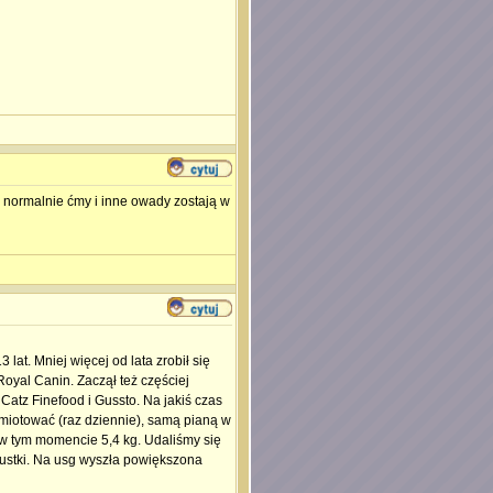
e normalnie ćmy i inne owady zostają w
at. Mniej więcej od lata zrobił się
Royal Canin. Zaczął też częściej
atz Finefood i Gussto. Na jakiś czas
ymiotować (raz dziennie), samą pianą w
ł w tym momencie 5,4 kg. Udaliśmy się
zustki. Na usg wyszła powiększona