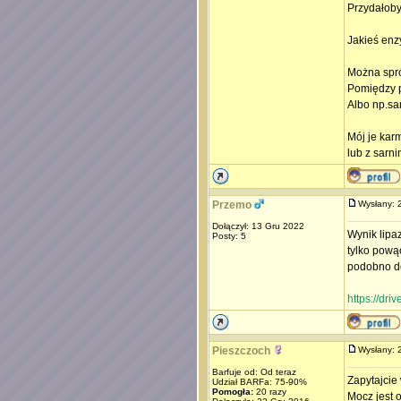
Przydałoby 
Jakieś enz
Można spró
Pomiędzy p
Albo np.sa
Mój je kar
lub z sarni
Przemo
Wysłany:
Dołączył: 13 Gru 2022
Wynik lipaz
Posty: 5
tylko pową
podobno do
https://d
Pieszczoch
Wysłany:
Barfuje od: Od teraz
Zapytajcie
Udział BARFa: 75-90%
Pomogła:
20 razy
Mocz jest 