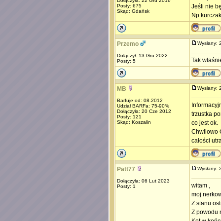
Dołączyła: 22 Gru 2016
Posty: 675
Jeśli nie 
Skąd: Gdańsk
Np.kurczak
Przemo
Wysłany:
Dołączył: 13 Gru 2022
Tak właśni
Posty: 5
MB
Wysłany:
Barfuje od: 08.2012
Informacyjn
Udział BARFa: 75-90%
Dołączyła: 20 Cze 2012
trzustka p
Posty: 121
Skąd: Koszalin
co jest ok.
Chwilowo O
całości ut
Patt77
Wysłany:
Dołączyła: 06 Lut 2023
witam ,
Posty: 1
moj nerkow
Z stanu os
Z powodu n