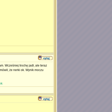
m. Wcześniej trochę jadł, ale teraz
mówił, że nerki ok. Wynik moczu
nk