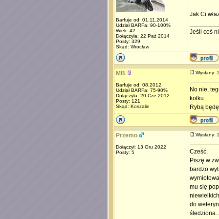
Jak Ci właz
Barfuje od: 01.11.2014
________
Udział BARFa: 90-100%
Wiek: 42
Jeśli coś 
Dołączyła: 22 Paź 2014
Posty: 329
Skąd: Wrocław
MB
Wysłany:
Barfuje od: 08.2012
No nie, te
Udział BARFa: 75-90%
Dołączyła: 20 Cze 2012
kotku.
Posty: 121
Skąd: Koszalin
Rybą będę m
Przemo
Wysłany:
Dołączył: 13 Gru 2022
Cześć.
Posty: 5
Piszę w zw
bardzo wyb
wymiotować
mu się pop
niewielkic
do weteryn
śledziona.