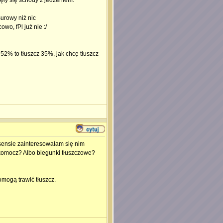
zęły się schody z jedzeniem.
surowy niż nic
wo, fPl już nie :/
o 52% to tłuszcz 35%, jak chcę tłuszcz
sensie zainteresowałam się nim
łkomocz? Albo biegunki tłuszczowe?
mogą trawić tłuszcz.