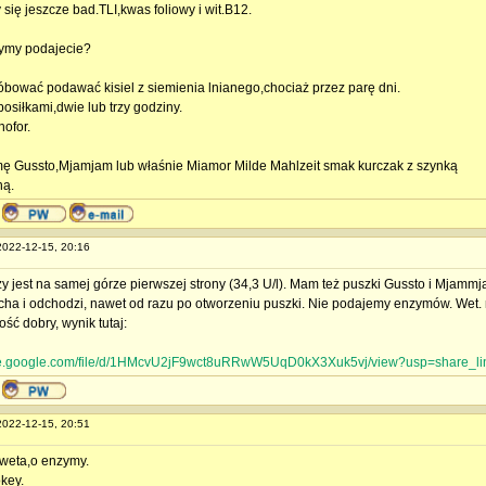
się jeszcze bad.TLI,kwas foliowy i wit.B12.
ymy podajecie?
bować podawać kisiel z siemienia lnianego,chociaż przez parę dni.
osiłkami,dwie lub trzy godziny.
nofor.
mę Gussto,Mjamjam lub właśnie Miamor Milde Mahlzeit smak kurczak z szynką
ną.
 2022-12-15, 20:16
y jest na samej górze pierwszej strony (34,3 U/l). Mam też puszki Gussto i Mjammja
cha i odchodzi, nawet od razu po otworzeniu puszki. Nie podajemy enzymów. Wet. 
ść dobry, wynik tutaj:
rive.google.com/file/d/1HMcvU2jF9wct8uRRwW5UqD0kX3Xuk5vj/view?usp=share_li
 2022-12-15, 20:51
 weta,o enzymy.
okey.