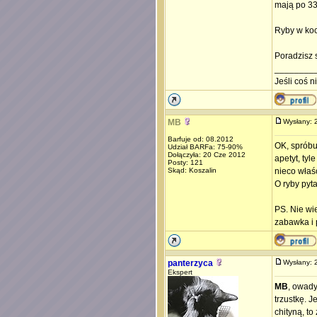
mają po 33
Ryby w koc
Poradzisz s
________
Jeśli coś 
MB
Wysłany:
Barfuje od: 08.2012
OK, spróbu
Udział BARFa: 75-90%
Dołączyła: 20 Cze 2012
apetyt, tyl
Posty: 121
Skąd: Koszalin
nieco właś
O ryby pyta
PS. Nie wie
zabawka i
panterzyca
Wysłany:
Ekspert
MB
, owady
trzustkę. 
chityną, to