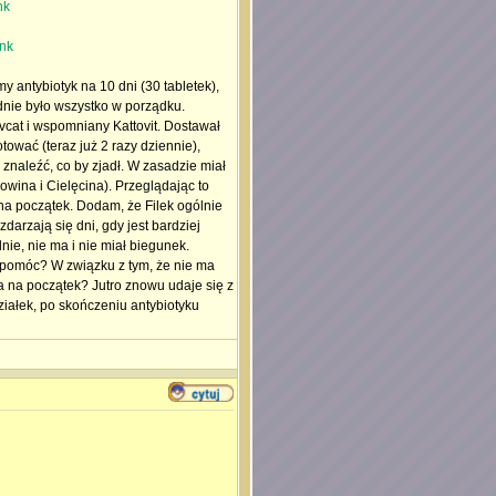
nk
nk
my antybiotyk na 10 dni (30 tabletek),
dnie było wszystko w porządku.
ovcat i wspomniany Kattovit. Dostawał
otować (teraz już 2 razy dziennie),
 znaleźć, co by zjadł. W zasadzie miał
wina i Cielęcina). Przeglądając to
na początek. Dodam, że Filek ogólnie
darzają się dni, gdy jest bardziej
ie, nie ma i nie miał biegunek.
 pomóc? W związku z tym, że nie ma
a na początek? Jutro znowu udaje się z
iałek, po skończeniu antybiotyku