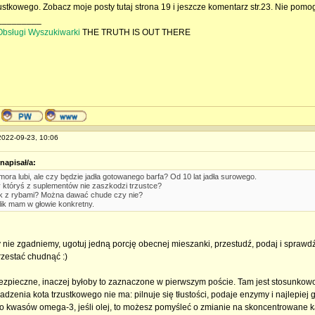
ustkowego. Zobacz moje posty tutaj strona 19 i jeszcze komentarz str.23. Nie pomog
_________
 Obsługi Wyszukiwarki
THE TRUTH IS OUT THERE
 2022-09-23, 10:06
napisał/a:
mora lubi, ale czy będzie jadła gotowanego barfa? Od 10 lat jadła surowego.
 któryś z suplementów nie zaszkodzi trzustce?
ak z rybami? Można dawać chude czy nie?
lik mam w głowie konkretny.
y nie zgadniemy, ugotuj jedną porcję obecnej mieszanki, przestudź, podaj i sprawdź
zestać chudnąć :)
ezpieczne, inaczej byłoby to zaznaczone w pierwszym poście. Tam jest stosunkowo 
dzenia kota trzustkowego nie ma: pilnuje się tłustości, podaje enzymy i najlepiej go
o kwasów omega-3, jeśli olej, to możesz pomyśleć o zmianie na skoncentrowane kap