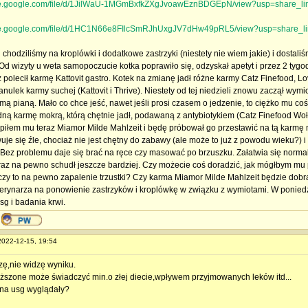
rive.google.com/file/d/1JilWaU-1MGmBxfkZXgJvoawEznBDGEpN/view?usp=share_li
rive.google.com/file/d/1HC1N66e8FIlcSmRJhUxgJV7dHw49pRL5/view?usp=share_li
 chodziliśmy na kroplówki i dodatkowe zastrzyki (niestety nie wiem jakie) i dostaliś
Od wizyty u weta samopoczucie kotka poprawiło się, odzyskał apetyt i przez 2 tygo
 polecił karmę Kattovit gastro. Kotek na zmianę jadł różne karmy Catz Finefood, L
anulek karmy suchej (Kattovit i Thrive). Niestety od tej niedzieli znowu zaczął wymi
mą pianą. Mało co chce jeść, nawet jeśli prosi czasem o jedzenie, to ciężko mu coś
dną karmę mokrą, którą chętnie jadł, podawaną z antybiotykiem (Catz Finefood Woło
piłem mu teraz Miamor Milde Mahlzeit i będę próbował go przestawić na tą karmę 
je się źle, chociaż nie jest chętny do zabawy (ale może to już z powodu wieku?) i z
 Bez problemu daje się brać na ręce czy masować po brzuszku. Załatwia się normaln
eraz na pewno schudł jeszcze bardziej. Czy możecie coś doradzić, jak mógłbym mu
czy to na pewno zapalenie trzustki? Czy karma Miamor Milde Mahlzeit będzie dobr
erynarza na ponowienie zastrzyków i kroplówkę w związku z wymiotami. W poniedz
sg i badania krwi.
 2022-12-15, 19:54
azę,nie widzę wyniku.
szone może świadczyć min.o złej diecie,wpływem przyjmowanych leków itd...
k na usg wyglądały?