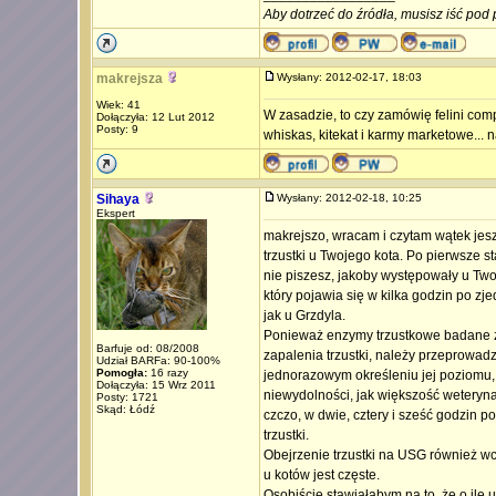
Aby dotrzeć do źródła, musisz iść pod 
makrejsza
Wysłany: 2012-02-17, 18:03
Wiek: 41
W zasadzie, to czy zamówię felini comp
Dołączyła: 12 Lut 2012
Posty: 9
whiskas, kitekat i karmy marketowe...
Sihaya
Wysłany: 2012-02-18, 10:25
Ekspert
makrejszo, wracam i czytam wątek jesz
trzustki u Twojego kota. Po pierwsze s
nie piszesz, jakoby występowały u Twoj
który pojawia się w kilka godzin po zj
jak u Grzdyla.
Ponieważ enzymy trzustkowe badane z
Barfuje od: 08/2008
zapalenia trzustki, należy przeprowad
Udział BARFa: 90-100%
Pomogła:
16 razy
jednorazowym określeniu jej poziomu, 
Dołączyła: 15 Wrz 2011
niewydolności, jak większość weteryna
Posty: 1721
Skąd: Łódź
czczo, w dwie, cztery i sześć godzin 
trzustki.
Obejrzenie trzustki na USG również wcal
u kotów jest częste.
Osobiście stawiałabym na to, że o ile u