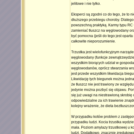
jelitowe i nie tylko.
Eksperci są zgodni co do tego, że to n
dłuższego przebiegu choroby. Dlatego n
powszechną praktyką. Karmy typu RC Ga
zamieniać tłuszcz na węglowodany oraz 
być pomocna (jeśli do tego jest oparta
całkowite nieporozumienie.
Trzustka jest wielofunkcyjnym narząde
węglowodany (funkcje zewnątrzwydziel
wszystkim biorących udział w gospodar
węglowodanów, oprócz stwarzania wraże
jest przede wszystkim likwidacja biegu
Likwidację tych biegunek można jedn
że tłuszcz nie jest trawiony ze względu
jedynie można pozbyć się objawu. Pon
się już uwagi na niestrawioną skrobię 
odpowiedzialne za ich trawienie znajdu
kolejny wrażenie, że dieta beztłuszczo
W przypadku kotów problem z zastępowan
przypadku ludzi. Kocia trzustka wydzie
mała. Poziom amylazy trzustkowej u k
ludzi. Dodatkowo, znacznie zredukowa