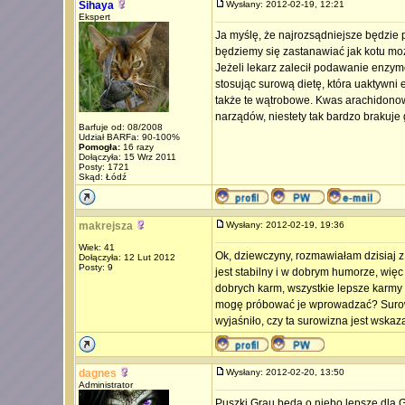
Sihaya
Wysłany: 2012-02-19, 12:21
Ekspert
Ja myślę, że najrozsądniejsze będzie
będziemy się zastanawiać jak kotu moż
Jeżeli lekarz zalecił podawanie enzy
stosując surową dietę, która uaktywni 
także te wątrobowe. Kwas arachidono
narządów, niestety tak bardzo brakuj
Barfuje od: 08/2008
Udział BARFa: 90-100%
Pomogła:
16 razy
Dołączyła: 15 Wrz 2011
Posty: 1721
Skąd: Łódź
makrejsza
Wysłany: 2012-02-19, 19:36
Wiek: 41
Ok, dziewczyny, rozmawiałam dzisiaj z
Dołączyła: 12 Lut 2012
Posty: 9
jest stabilny i w dobrym humorze, wię
dobrych karm, wszystkie lepsze karmy 
mogę próbować je wprowadzać? Surowi
wyjaśniło, czy ta surowizna jest wska
dagnes
Wysłany: 2012-02-20, 13:50
Administrator
Puszki Grau będą o niebo lepsze dla Gr