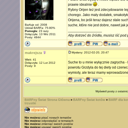
prawie idealnie
.
Rybny Orijen też jest zdecydowanie le
chorego. Jako mały dodatek, smakołyk, j
Orijena, bo jeśli teraz dajesz stale s
Barfuje od: 2008
suche, które nie jest dobre, nawet jak
Udział BARFa: 75-90%
_________________
Pomogła:
23 razy
Dołączyła: 13 Wrz 2011
Aby dotrzeć do źródła, musisz iść pod 
Posty: 4844
makrejsza
Wysłany: 2012-02-20, 20:47
Wiek: 41
Suche to u mnie wyłącznie zagrycha - 
Dołączyła: 12 Lut 2012
Posty: 9
powrotu Grzdyla do tej diety od czerw
wymioty, ale teraz mamy wprowadzone l
Wyświetl posty z ostatni
BARFny Świat Strona Główna
»
BARFny Świat kotów
»
BARF dla kot
trzustki
Nie możesz
pisać nowych tematów
Nie możesz
odpowiadać w tematach
Nie możesz
zmieniać swoich postów
Nie możesz
usuwać swoich postów