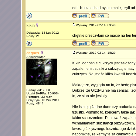
edit: Kotka odkąd była u mnie, czyli od
kikin
Wysłany: 2012-02-14, 09:48
Dołączyła: 13 Lut 2012
chętnie przeczytam co macie na ten te
Posty: 21
dagnes
Wysłany: 2012-02-14, 15:29
Administrator
Kikin, odnośnie cukrzycy jest założon
zapaleniem trzustki a cukrzycą tematy
cukrzyca. No, może kilka kwestii będz
Makrejszo, wygląda na to, że będę pi
Barfuje od: 2008
Dobrze, że Grzdylu nie ma sensacji żo
Udział BARFa: 75-90%
to, że stan nie jest zły.
Pomogła:
23 razy
Dołączyła: 13 Wrz 2011
Posty: 4844
Nie istnieją żadne dane czy badania 
trzustki. Pomimo to, koncerny takie j
takim schorzeniem. Ponieważ zapalenie
wchłanianiem substancji odżywczych, R
kwestię faktycznego leczniczego dział
napomknę, że karmy te są całkowicie 