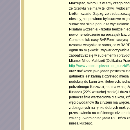
Makrejszo, skoro już wiemy czego chor
że Grzdylu nie ma w tej chwili widocz
krótkim czasie. Sądzę, że trzeba zacz
niestety, nie powinno być surowe mięs
surowizna silnie pobudza wydzielanie 
Pisałam wcześniej - trzeba będzie ni
powolne wdrożenie na początek tzw. got
Complete lub easy BARFem i tauryną. W
oznacza wszystko to samo, co w BARFie
ogniu do miękkości; wywar oczywiście
zaopatrzysz się w suplementy i przygo
Miamor Milde Mahlzeit (Delikatna Prze
http://www.zooplus.pl/sho...or_puszki/
oraz dać kotce jako jeden posiłek w c
gatunek!) jest karmą z czystego mięsa
podobną do karm tzw. filetowych, jedn
potrzebnego tłuszczu), nie ma w niej 
tłuszczu (22% w suchej masie) i dużo
jednocześnie wartościowa dla kota, któ
węglowodanów (ta z ryżem ma więcej, w
z dostępnych na rynku dobrych mokrych
przestawienia na coś innego niż ten 
zmianę. Skoro dotąd jadła RC, która z
mięsa kurzego.
_________________