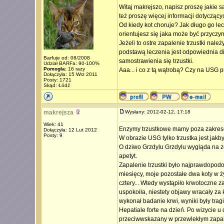
Witaj makrejszo, napisz proszę jakie s
też proszę więcej informacji dotycząc
Od kiedy kot choruje? Jak długo go le
orientujesz się jaka może być przyczy
Jeżeli to ostre zapalenie trzustki należ
podstawą leczenia jest odpowiednia di
Barfuje od: 08/2008
samostrawienia się trzustki.
Udział BARFa: 90-100%
Pomogła:
16 razy
Aaa... i co z tą wątrobą? Czy na USG 
Dołączyła: 15 Wrz 2011
Posty: 1721
Skąd: Łódź
makrejsza
Wysłany: 2012-02-12, 17:18
Wiek: 41
Enzymy trzustkowe mamy poza zakrese
Dołączyła: 12 Lut 2012
Posty: 9
W obrazie USG tylko trzustka jest jakb
O dziwo Grzdylu Grzdylu wygląda na zd
apetyt.
Zapalenie trzustki było najprawdopod
miesięcy, moje pozostałe dwa koty w ży
cztery... Wtedy wystąpiło krwotoczne z
uspokoiła, niestety objawy wracały za
wykonał badanie krwi, wyniki były tragi
Hepatiale forte na dzień. Po wizycie u 
przeciwwskazany w przewlekłym zapale