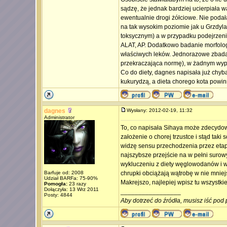
sądzę, że jednak bardziej ucierpiała wą
ewentualnie drogi żółciowe. Nie poda
na tak wysokim poziomie jak u Grzdyl
toksycznym) a w przypadku podejrzeni
ALAT, AP. Dodatkowo badanie morfologi
właściwych leków. Jednorazowe zbada
przekraczająca normę), w żadnym wypa
Co do diety, dagnes napisała już chyba
kukurydzą, a dieta chorego kota powinn
dagnes
Wysłany: 2012-02-19, 11:32
Administrator
To, co napisała Sihaya może zdecydowan
założenie o chorej trzustce i stąd taki
widzę sensu przechodzenia przez eta
najszybsze przejście na w pełni surow
wykluczeniu z diety węglowodanów i w
Barfuje od: 2008
chrupki obciążają wątrobę w nie mniej
Udział BARFa: 75-90%
Makrejszo, najlepiej wpisz tu wszystkie
Pomogła:
23 razy
Dołączyła: 13 Wrz 2011
_________________
Posty: 4844
Aby dotrzeć do źródła, musisz iść pod 