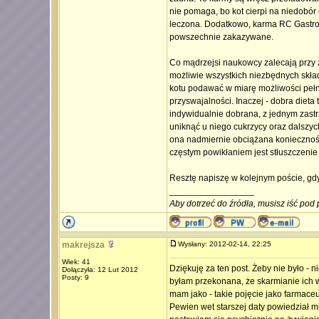
nie pomaga, bo kot cierpi na niedobór 
leczona. Dodatkowo, karma RC Gastro-In
powszechnie zakazywane.
Co mądrzejsi naukowcy zalecają przy z
możliwie wszystkich niezbędnych skła
kotu podawać w miarę możliwości pełn
przyswajalności. Inaczej - dobra dieta t
indywidualnie dobrana, z jednym zastr
uniknąć u niego cukrzycy oraz dalszyc
ona nadmiernie obciążana konieczności
częstym powikłaniem jest stłuszczenie 
Resztę napiszę w kolejnym poście, gd
_________________
Aby dotrzeć do źródła, musisz iść pod 
makrejsza
Wysłany: 2012-02-14, 22:25
Wiek: 41
Dziękuję za ten post. Żeby nie było -
Dołączyła: 12 Lut 2012
Posty: 9
byłam przekonana, że skarmianie ich 
mam jako - takie pojęcie jako farmaceu
Pewien wet starszej daty powiedział mi