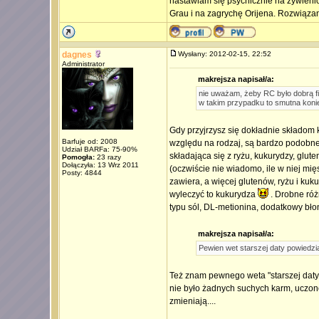
nastawiam się psychicznie na żywienio
Grau i na zagrychę Orijena. Rozwiązani
dagnes
Wysłany: 2012-02-15, 22:52
Administrator
makrejsza napisał/a:
nie uważam, żeby RC było dobrą fi
w takim przypadku to smutna koni
Gdy przyjrzysz się dokładnie składom 
Barfuje od: 2008
względu na rodzaj, są bardzo podobne.
Udział BARFa: 75-90%
składająca się z ryżu, kukurydzy, glu
Pomogła:
23 razy
Dołączyła: 13 Wrz 2011
(oczwiście nie wiadomo, ile w niej mię
Posty: 4844
zawiera, a więcej glutenów, ryżu i ku
wyleczyć to kukurydza
. Drobne różn
typu sól, DL-metionina, dodatkowy błon
makrejsza napisał/a:
Pewien wet starszej daty powiedzia
Też znam pewnego weta "starszej daty"
nie było żadnych suchych karm, uczon
zmieniają....