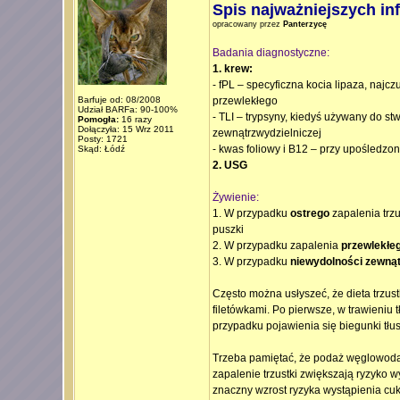
Spis najważniejszych in
opracowany przez
Panterzycę
Badania diagnostyczne:
1. krew:
- fPL – specyficzna kocia lipaza, najc
Barfuje od: 08/2008
przewlekłego
Udział BARFa: 90-100%
- TLI – trypsyny, kiedyś używany do st
Pomogła:
16 razy
Dołączyła: 15 Wrz 2011
zewnątrzwydzielniczej
Posty: 1721
- kwas foliowy i B12 – przy upośledz
Skąd: Łódź
2. USG
Żywienie:
1. W przypadku
ostrego
zapalenia trzu
puszki
2. W przypadku zapalenia
przewlekłe
3. W przypadku
niewydolności zewnąt
Często można usłyszeć, że dieta trzus
filetówkami. Po pierwsze, w trawieni
przypadku pojawienia się biegunki tłu
Trzeba pamiętać, że podaż węglowodan
zapalenie trzustki zwiększają ryzyko 
znaczny wzrost ryzyka wystąpienia cuk