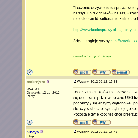
*Leczenie oczywiście to sprawa wetery
narząd. Do takich leków należą wszyst
metoclopramid, sulfonamid z trimetoprim
http://www.kociesprawy.pl...taj_caly_tek
Artykuł anglojęzyczny
http://www.idexx.
---
Pierwotna treść postu Sihaya:
...
makrejsza
Wysłany: 2012-02-12, 15:33
Wiek: 41
Jeden z moich kotów ma przewlekłe zap
Dołączyła: 12 Lut 2012
Posty: 9
się pogarszają - tzn. w obrazie USG t
pogorszyły się enzymy wątrobowe i p
się, czy w obecnej sytuacji mojego kot
Pozostałe dwie kotki też chcę przerzuc
Sihaya
Wysłany: 2012-02-12, 16:43
Ekspert