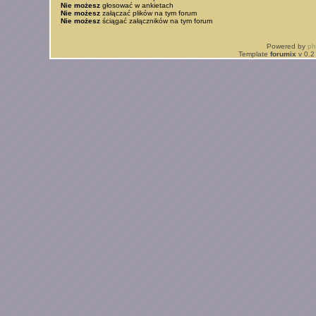
Nie możesz
głosować w ankietach
Nie możesz
załączać plików na tym forum
Nie możesz
ściągać załączników na tym forum
Powered by
p
Template
forumix
v 0.2