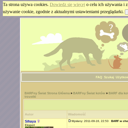
Ta strona używa cookies.
Dowiedz się więcej
o celu ich używania i z
używanie cookie, zgodnie z aktualnymi ustawieniami przeglądarki.
FAQ
Szukaj
Użytko
BARFny Świat Strona Główna
»
BARFny Świat kotów
»
BARF dla kot
trzustki
Autor
Wiadomość
Sihaya
Wysłany: 2011-09-16, 22:53
BARF w chor
Ekspert