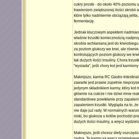
cukry proste - do około 40% poziomu u
trawieniem zwiększonej ilości skrob
które tylko nadmiernie obciążają jelita,
fermentację.
Jednak kluczowym aspektem nadmiaru w
właśnie trzustki koniecznością nadpro
skrobia wchłaniana jest do krwiobiegu. 
za poziom glukozy we krwi, ale równi
kontrolujących poziom glukozy we krwi 
tak dużych ilości insuliny. Chora trzus
"wysiada", jeśli chory kot jest karmio
Makrejszo, karma RC Gastro-Intestinal 
zawarte jest prawie zupełnie nieprzysw
jedynym składnikiem karmy, który kot m
głównie na cukrze i nie dziwi mnie re
standardowe powikłanie przy zapaleniu
zapaleniem trzustki. Wygląda na to, że
nie daje już rady. W normalnych warun
niski, bo glukoza u kotów pochodzi pra
dużych ilości insuliny, a wręcz wydziel
Makrejszo, jeśli chcesz diety oszczędzaj
żadna. Te karmy są wręcz przeładowane