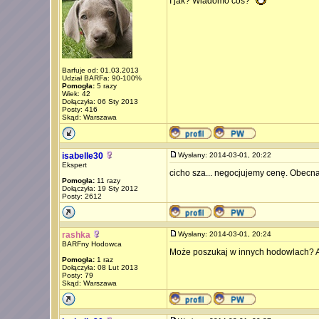
I jak? Wiadomo coś?
Barfuje od: 01.03.2013
Udział BARFa: 90-100%
Pomogła:
5 razy
Wiek: 42
Dołączyła: 06 Sty 2013
Posty: 416
Skąd: Warszawa
isabelle30
Wysłany: 2014-03-01, 20:22
Ekspert
cicho sza... negocjujemy cenę. Obecna 
Pomogła:
11 razy
Dołączyła: 19 Sty 2012
Posty: 2612
rashka
Wysłany: 2014-03-01, 20:24
BARFny Hodowca
Może poszukaj w innych hodowlach? Al
Pomogła:
1 raz
Dołączyła: 08 Lut 2013
Posty: 79
Skąd: Warszawa