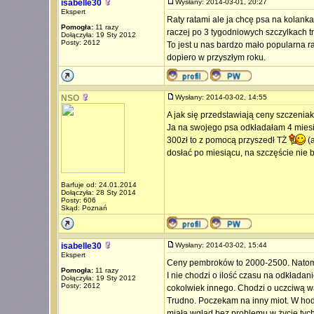
isabelle30
Wysłany: 2014-03-01, 20:27
Ekspert
Raty ratami ale ja chcę psa na kolank
Pomogła:
11 razy
raczej po 3 tygodniowych szczylkach t
Dołączyła: 19 Sty 2012
Posty: 2612
To jest u nas bardzo mało popularna ra
dopiero w przyszłym roku.
NSO
Wysłany: 2014-03-02, 14:55
A jak się przedstawiają ceny szczenia
Ja na swojego psa odkładałam 4 miesią
300zł to z pomocą przyszedł TŻ
(a
dosłać po miesiącu, na szczęście nie by
Barfuje od: 24.01.2014
Dołączyła: 28 Sty 2014
Posty: 606
Skąd: Poznań
isabelle30
Wysłany: 2014-03-02, 15:44
Ekspert
Ceny pembroków to 2000-2500. Natomi
Pomogła:
11 razy
I nie chodzi o ilość czasu na odkładanie
Dołączyła: 19 Sty 2012
Posty: 2612
cokolwiek innego. Chodzi o uczciwą w
Trudno. Poczekam na inny miot. W hodo
miała wgląd bez problemu w życie tyc