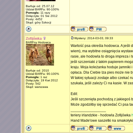
Barfuje od: 25.07.12
Udział BARFa: 90-100%
Pomogła:
11 razy
Dołączyła: 01 Sie 2012
Posty: 4452
Skąd: góry Szkocji
Zofijówka
Wysłany: 2014-03-03, 09:33
BARFny Hodowca
Wartość psa określa hodowca. A jeśli d
wiem), ma wybitne osiągnięcia wystawo
rasie, ale hodowla to droga impreza i
jeśli szczeniaki z takim papierem mogą
kraju. Moja koleżanka hoduje jamniki i
Barfuje od: 2010
opłaca. Dla Ciebie Iza pies może nie b
Udział BARFa: 90-100%
Pomogła:
1 raz
W takiej sytuacji zostaje albo czekać 
Dołączyła: 19 Kwi 2012
szukała, jeśli zależy Ci na kasie. W z
Posty: 542
Skąd: warszawa
Edit:
Jeśli szczenięta pochodzą z jakiegoś
Może zgodziłby się sprzedać Ci psa tan
_________________
teriery irlandzkie - hodowla Zofijówka
h
Hand Made'owe saszetki na smakołyk