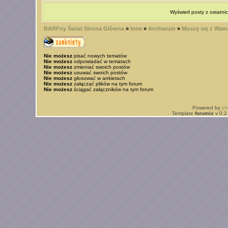
Wyświetl posty z ostatni
BARFny Świat Strona Główna
»
Inne
»
Archiwum
»
Muszę się z Wami 
Nie możesz
pisać nowych tematów
Nie możesz
odpowiadać w tematach
Nie możesz
zmieniać swoich postów
Nie możesz
usuwać swoich postów
Nie możesz
głosować w ankietach
Nie możesz
załączać plików na tym forum
Nie możesz
ściągać załączników na tym forum
Powered by
p
Template
forumix
v 0.2