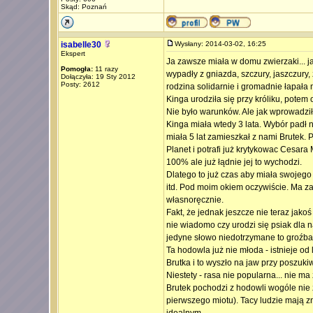
Skąd: Poznań
isabelle30
Wysłany: 2014-03-02, 16:25
Ekspert
Ja zawsze miała w domu zwierzaki... j
Pomogła:
11 razy
wypadły z gniazda, szczury, jaszczury, 
Dołączyła: 19 Sty 2012
Posty: 2612
rodzina solidarnie i gromadnie łapała 
Kinga urodziła się przy króliku, potem
Nie było warunków. Ale jak wprowadzi
Kinga miała wtedy 3 lata. Wybór padł n
miała 5 lat zamieszkał z nami Brutek. P
Planet i potrafi już krytykowac Cesara 
100% ale już łądnie jej to wychodzi.
Dlatego to już czas aby miała swojeg
itd. Pod moim okiem oczywiście. Ma za
własnoręcznie.
Fakt, że jednak jeszcze nie teraz jako
nie wiadomo czy urodzi się psiak dla na
jedyne słowo niedotrzymane to groźba
Ta hodowla już nie młoda - istnieje o
Brutka i to wyszło na jaw przy poszuki
Niestety - rasa nie popularna... nie m
Brutek pochodzi z hodowli wogóle nie zn
pierwszego miotu). Tacy ludzie mają 