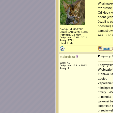
Witaj makr
też proszę
Od kiedy k
orientujes
Jeżeli to o
podstawą l
Barfuje od: 08/2008
samostrawie
Udział BARFa: 90-100%
Pomogła:
16 razy
Aaa... i c
Dołączyła: 15 Wrz 2011
Posty: 1721
Skąd: Łódź
makrejsza
Wysłany:
Wiek: 41
Enzymy trz
Dołączyła: 12 Lut 2012
Posty: 9
W obrazie 
O dziwo Gr
apetyt.
Zapalenie 
miesięcy, m
cztery... W
uspokoiła,
wykonał bad
Hepatiale f
przeciwwsk