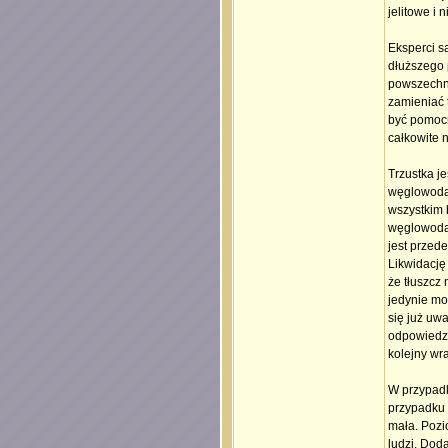
jelitowe i n
Eksperci są
dłuższego p
powszechną
zamieniać t
być pomocna
całkowite 
Trzustka j
węglowodan
wszystkim 
węglowodan
jest przed
Likwidację
że tłuszcz 
jedynie mo
się już uwa
odpowiedzi
kolejny wr
W przypadk
przypadku 
mała. Pozi
ludzi. Dod