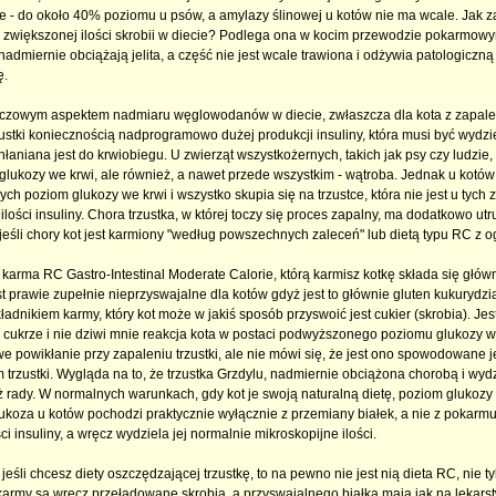
te - do około 40% poziomu u psów, a amylazy ślinowej u kotów nie ma wcale. Jak z
 zwiększonej ilości skrobii w diecie? Podlega ona w kocim przewodzie pokarmo
 nadmiernie obciążają jelita, a część nie jest wcale trawiona i odżywia patologiczną 
ę.
czowym aspektem nadmiaru węglowodanów w diecie, zwłaszcza dla kota z zapaleni
zustki koniecznością nadprogramowo dużej produkcji insuliny, która musi być wydzi
łaniana jest do krwiobiegu. U zwierząt wszystkożernych, takich jak psy czy ludzie, 
glukozy we krwi, ale również, a nawet przede wszystkim - wątroba. Jednak u kotó
ych poziom glukozy we krwi i wszystko skupia się na trzustce, która nie jest u tyc
ilości insuliny. Chora trzustka, w której toczy się proces zapalny, ma dodatkowo ut
 jeśli chory kot jest karmiony "według powszechnych zaleceń" lub dietą typu RC z 
karma RC Gastro-Intestinal Moderate Calorie, którą karmisz kotkę składa się główni
st prawie zupełnie nieprzyswajalne dla kotów gdyż jest to głównie gluten kukurydzi
adnikiem karmy, który kot może w jakiś sposób przyswoić jest cukier (skrobia). Jes
 cukrze i nie dziwi mnie reakcja kota w postaci podwyższonego poziomu glukozy we
e powikłanie przy zapaleniu trzustki, ale nie mówi się, że jest ono spowodowane j
trzustki. Wygląda na to, że trzustka Grzdylu, nadmiernie obciążona chorobą i wydzi
uż rady. W normalnych warunkach, gdy kot je swoją naturalną dietę, poziom glukozy
glukoza u kotów pochodzi praktycznie wyłącznie z przemiany białek, a nie z pokarmu
ci insuliny, a wręcz wydziela jej normalnie mikroskopijne ilości.
jeśli chcesz diety oszczędzającej trzustkę, to na pewno nie jest nią dieta RC, nie tylk
karmy są wręcz przeładowane skrobią, a przyswajalnego białka mają jak na lekarst