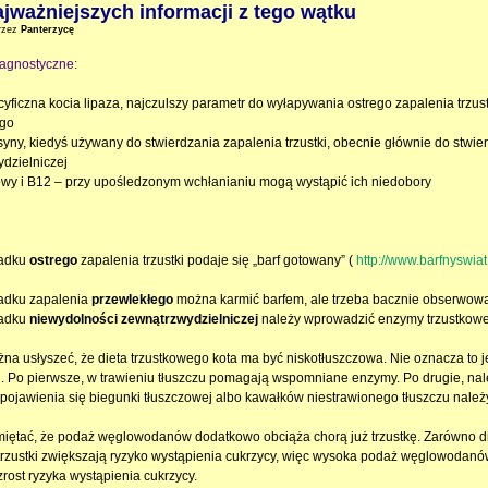
ajważniejszych informacji z tego wątku
rzez
Panterzycę
agnostyczne:
ecyficzna kocia lipaza, najczulszy parametr do wyłapywania ostrego zapalenia trzus
ego
psyny, kiedyś używany do stwierdzania zapalenia trzustki, obecnie głównie do stwie
dzielniczej
iowy i B12 – przy upośledzonym wchłanianiu mogą wystąpić ich niedobory
padku
ostrego
zapalenia trzustki podaje się „barf gotowany” (
http://www.barfnyswiat
adku zapalenia
przewlekłego
można karmić barfem, ale trzeba bacznie obserwowa
padku
niewydolności zewnątrzwydzielniczej
należy wprowadzić enzymy trzustkowe
na usłyszeć, że dieta trzustkowego kota ma być niskotłuszczowa. Nie oznacza to j
i. Po pierwsze, w trawieniu tłuszczu pomagają wspomniane enzymy. Po drugie, n
pojawienia się biegunki tłuszczowej albo kawałków niestrawionego tłuszczu należy
iętać, że podaż węglowodanów dodatkowo obciąża chorą już trzustkę. Zarówno di
trzustki zwiększają ryzyko wystąpienia cukrzycy, więc wysoka podaż węglowodanów
rost ryzyka wystąpienia cukrzycy.