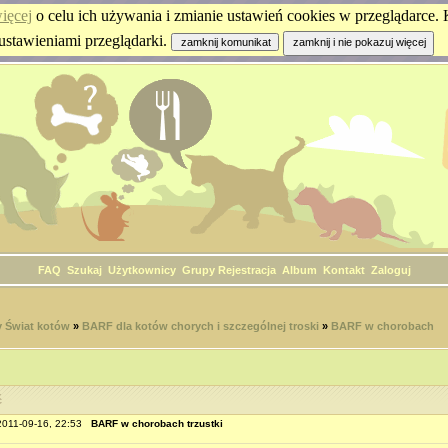
ięcej
o celu ich używania i zmianie ustawień cookies w przeglądarce. K
ustawieniami przeglądarki.
FAQ
Szukaj
Użytkownicy
Grupy
Rejestracja
Album
Kontakt
Zaloguj
 Świat kotów
»
BARF dla kotów chorych i szczególnej troski
»
BARF w chorobach
ć
 2011-09-16, 22:53
BARF w chorobach trzustki