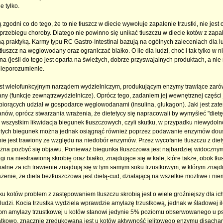
ie tylko.
 zgodni co do tego, że to nie tłuszcz w diecie wywołuje zapalenie trzustki, nie je
rzebiegu choroby. Dlatego nie powinno się unikać tłuszczu w diecie kotów z zapalen
 praktyką. Karmy typu RC Gastro-Intestinal bazują na ogólnych zaleceniach dla lud
łuszcz na węglowodany oraz ograniczać białko. O ile dla ludzi, choć i tak tylko w 
 (jeśli do tego jest oparta na świeżych, dobrze przyswajalnych produktach, a nie n
nieporozumienie.
est wielofunkcyjnym narządem wydzielniczym, produkującym enzymy trawiące zarówno
y (funkcje zewnątrzwydzielnicze). Oprócz tego, zadaniem jej wewnętrznej części
biorących udział w gospodarce węglowodanami (insulina, glukagon). Jaki jest zate
ów, oprócz stwarzania wrażenia, że dietetycy się napracowali by wymyśleć "dietę"
e wszystkim likwidacja biegunek tłuszczowych, czyli skutku, w przypadku niewydolno
 tych biegunek można jednak osiągnąć również poprzez podawanie enzymów doust
nie jest trawiony ze względu na niedobór enzymów. Przez wycofanie tłuszczu z diety 
żna pozbyć się objawu. Ponieważ biegunka tłuszczowa jest najbardziej widoczny
gi na niestrawioną skrobię oraz białko, znajdujące się w kale, które także, obok t
alne za ich trawienie znajdują się w tym samym soku trzustkowym, w którym znajdują
ażenie, że dieta beztłuszczowa jest dietą-cud, działającą na wszelkie możliwe i nie
u kotów problem z zastępowaniem tłuszczu skrobią jest o wiele groźniejszy dla ich 
ludzi. Kocia trzustka wydziela wprawdzie amylazę trzustkową, jednak w śladowej ilo
om amylazy trzustkowej u kotów stanowi jedynie 5% poziomu obserwowanego u psó
atkowo, znacznie zredukowana jest u kotów aktywność jelitowego enzymu disachary