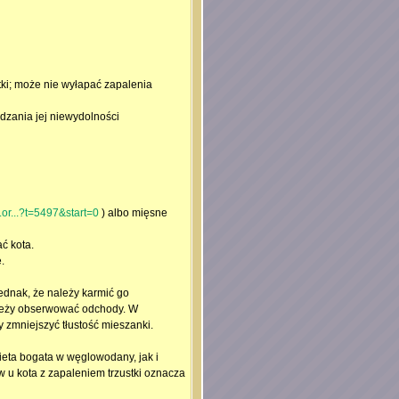
tki; może nie wyłapać zapalenia
rdzania jej niewydolności
.or...?t=5497&start=0
) albo mięsne
ć kota.
.
ednak, że należy karmić go
ależy obserwować odchody. W
 zmniejszyć tłustość mieszanki.
eta bogata w węglowodany, jak i
 u kota z zapaleniem trzustki oznacza