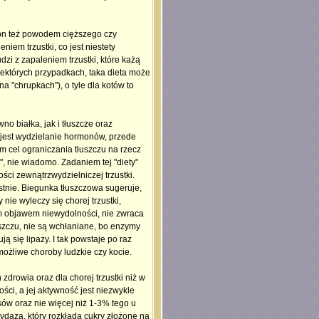
st on też powodem cięższego czy
iem trzustki, co jest niestety
zi z zapaleniem trzustki, które każą
niektórych przypadkach, taka dieta może
a "chrupkach"), o tyle dla kotów to
 białka, jak i tłuszcze oraz
 jest wydzielanie hormonów, przede
m cel ograniczania tłuszczu na rzecz
, nie wiadomo. Zadaniem tej "diety"
ści zewnątrzwydzielniczej trzustki.
nie. Biegunka tłuszczowa sugeruje,
nie wyleczy się chorej trzustki,
m objawem niewydolności, nie zwraca
łuszczu, nie są wchłaniane, bo enzymy
 się lipazy. I tak powstaje po raz
możliwe choroby ludzkie czy kocie.
zdrowia oraz dla chorej trzustki niż w
ści, a jej aktywność jest niezwykle
w oraz nie więcej niż 1-3% tego u
daza, który rozkłada cukry złożone na