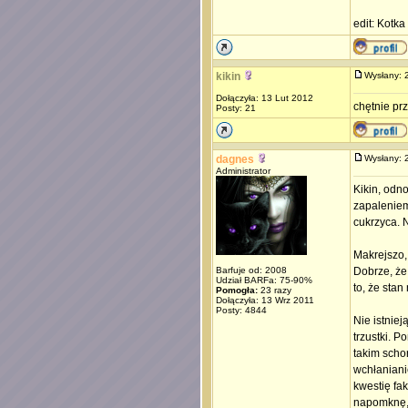
edit: Kotka
kikin
Wysłany:
Dołączyła: 13 Lut 2012
chętnie pr
Posty: 21
dagnes
Wysłany:
Administrator
Kikin, odn
zapaleniem
cukrzyca. 
Makrejszo,
Barfuje od: 2008
Dobrze, że
Udział BARFa: 75-90%
to, że stan 
Pomogła:
23 razy
Dołączyła: 13 Wrz 2011
Posty: 4844
Nie istnie
trzustki. 
takim scho
wchłaniani
kwestię fa
napomknę, 