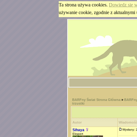
Ta strona używa cookies.
Dowiedz się w
używanie cookie, zgodnie z aktualnymi 
BARFny Świat Strona Główna
»
BARFny
trzustki
Autor
Wiadomoś
Sihaya
Wysłany:
Ekspert