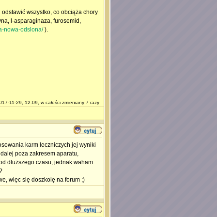
 odstawić wszystko, co obciąża chory
na, l-asparaginaza, furosemid,
..a-nowa-odslona/
).
17-11-29, 12:09, w całości zmieniany 7 razy
osowania karm leczniczych jej wyniki
a dalej poza zakresem aparatu,
 od dłuższego czasu, jednak waham
?
we, więc się doszkolę na forum ;)