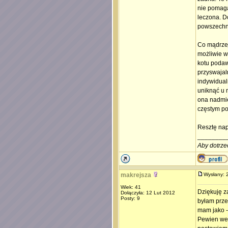
nie pomaga,
leczona. D
powszechn
Co mądrzej
możliwie w
kotu podaw
przyswajaln
indywidual
uniknąć u 
ona nadmie
częstym po
Resztę nap
________
Aby dotrze
makrejsza
Wysłany:
Wiek: 41
Dziękuję z
Dołączyła: 12 Lut 2012
Posty: 9
byłam prze
mam jako -
Pewien wet