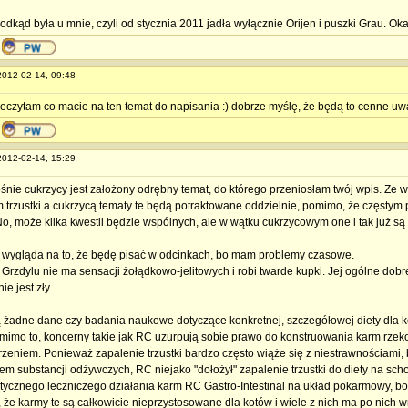
 odkąd była u mnie, czyli od stycznia 2011 jadła wyłącznie Orijen i puszki Grau. Ok
 2012-02-14, 09:48
zeczytam co macie na ten temat do napisania :) dobrze myślę, że będą to cenne uw
 2012-02-14, 15:29
ośnie cukrzycy jest założony odrębny temat, do którego przeniosłam twój wpis. Ze
 trzustki a cukrzycą tematy te będą potraktowane oddzielnie, pomimo, że częstym p
No, może kilka kwestii będzie wspólnych, ale w wątku cukrzycowym one i tak już s
 wygląda na to, że będę pisać w odcinkach, bo mam problemy czasowe.
 Grzdylu nie ma sensacji żołądkowo-jelitowych i robi twarde kupki. Jej ogólne dob
nie jest zły.
ją żadne dane czy badania naukowe dotyczące konkretnej, szczegółowej diety dla
Pomimo to, koncerny takie jak RC uzurpują sobie prawo do konstruowania karm rze
rzeniem. Ponieważ zapalenie trzustki bardzo często wiąże się z niestrawnościami
em substancji odżywczych, RC niejako "dołożył" zapalenie trzustki do diety na sch
ktycznego leczniczego działania karm RC Gastro-Intestinal na układ pokarmowy, bo 
że karmy te są całkowicie nieprzystosowane dla kotów i wiele z nich ma po nich