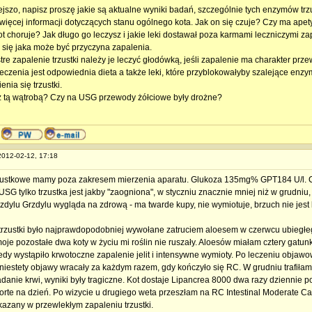
ejszo, napisz proszę jakie są aktualne wyniki badań, szczególnie tych enzymów trzu
 więcej informacji dotyczących stanu ogólnego kota. Jak on się czuje? Czy ma ape
ot choruje? Jak długo go leczysz i jakie leki dostawał poza karmami leczniczymi
z się jaka może być przyczyna zapalenia.
stre zapalenie trzustki należy je leczyć głodówką, jeśli zapalenie ma charakter przew
eczenia jest odpowiednia dieta a także leki, które przyblokowałyby szalejące enzy
nia się trzustki.
o z tą wątrobą? Czy na USG przewody żółciowe były drożne?
 2012-02-12, 17:18
ustkowe mamy poza zakresem mierzenia aparatu. Glukoza 135mg% GPT184 U/l. Ca
USG tylko trzustka jest jakby "zaogniona", w styczniu znacznie mniej niż w grudni
zdylu Grzdylu wygląda na zdrową - ma twarde kupy, nie wymiotuje, brzuch nie jest
trzustki było najprawdopodobniej wywołane zatruciem aloesem w czerwcu ubiegłeg
oje pozostałe dwa koty w życiu mi roślin nie ruszały. Aloesów miałam cztery gatunk
tedy wystąpiło krwotoczne zapalenie jelit i intensywne wymioty. Po leczeniu objawo
 niestety objawy wracały za każdym razem, gdy kończyło się RC. W grudniu trafiłam
anie krwi, wyniki były tragiczne. Kot dostaje Lipancrea 8000 dwa razy dziennie po o
orte na dzień. Po wizycie u drugiego weta przeszłam na RC Intestinal Moderate Calor
azany w przewlekłym zapaleniu trzustki.