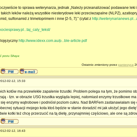
oczywiście to sprawa weterynarza, jednak „Należy przeanalizować podawane leki i
 takich leków należą wszystkie niesterydowe leki przeciwzapalne (NLPZ), azatiopry
id, sulfonamid z trimetoprimem i inne [2-5, 7].” (cytat z
http://weterynarianews.pl.
kociesprawy.pl...taj_caly_tekst/
glojęzyczny
http://www.idexx.com.au/p...ble-article.pdf
ść postu Sihaya:
Ostatnio zmieniony przez
panterzyca
20
 2012-02-12, 15:33
ich kotów ma przewlekłe zapalenie trzustki. Problem polega na tym, że pomimo st
zają - tzn. w obrazie USG trzustka wygląda lepiej, natomiast enzymy trzustkowe m
 się enzymy wątrobowe i podniósł poziom cukru. Nad BARFem zastanawiałam się
obecnej sytuacji mojego kota ktoś będzie w stanie doradzić mi jak ułożyć jego dietę
wie kotki też chcę przerzucić na tą dietę, przynajmniej częściowo, ale one są zdro
 2012-02-12, 16:43