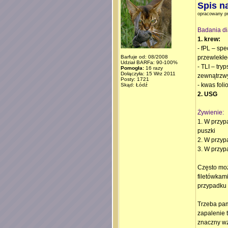
Spis n
opracowany p
Badania di
1. krew:
- fPL – sp
Barfuje od: 08/2008
przewlekł
Udział BARFa: 90-100%
- TLI – try
Pomogła:
16 razy
Dołączyła: 15 Wrz 2011
zewnątrzwy
Posty: 1721
- kwas fol
Skąd: Łódź
2. USG
Żywienie:
1. W przy
puszki
2. W przyp
3. W przy
Często moż
filetówkam
przypadku 
Trzeba pam
zapalenie 
znaczny wz