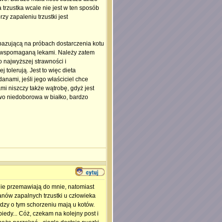
 trzustka wcale nie jest w ten sposób
zy zapaleniu trzustki jest
 bazującą na próbach dostarczenia kotu
u, wspomaganą lekami. Należy zatem
 najwyższej strawności i
j tolerują. Jest to więc dieta
nami, jeśli jego właściciel chce
i niszczy także wątrobę, gdyż jest
owo niedoborowa w białko, bardzo
 nie przemawiają do mnie, natomiast
nów zapalnych trzustki u człowieka
edzy o tym schorzeniu mają u kotów.
iedy... Cóż, czekam na kolejny post i