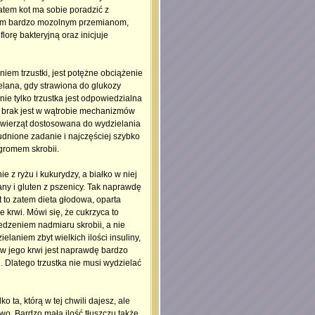
atem kot ma sobie poradzić z
wym bardzo mozolnym przemianom,
florę bakteryjną oraz inicjuje
em trzustki, jest potężne obciążenie
elana, gdy strawiona do glukozy
nie tylko trzustka jest odpowiedzialna
w brak jest w wątrobie mechanizmów
h zwierząt dostosowana do wydzielania
rudnione zadanie i najczęściej szybko
ogromem skrobii.
e z ryżu i kukurydzy, a białko w niej
any i gluten z pszenicy. Tak naprawdę
t to zatem dieta głodowa, oparta
 krwi. Mówi się, że cukrzyca to
edzeniem nadmiaru skrobii, a nie
elaniem zbyt wielkich ilości insuliny,
 w jego krwi jest naprawdę bardzo
. Dlatego trzustka nie musi wydzielać
o ta, którą w tej chwili dajesz, ale
wo. Bardzo mała ilość tłuszczu także