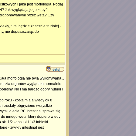
stkowych i jaka jest morfologia. Podaj
tyt? Jak wyglądają jego kupy?
 zaproponowanymi przez weta? Czy
lekły, tutaj będzie znacznie trudniej -
my, nie dopuszczając do
ła morfologia nie była wykonywana...
u, reszta organów wyglądała normalnie.
 bolesny. No i ma bardzo dobry humor i
o roku - kotka miała wtedy ok 8
i i zostały obgryzione wszystkie
wym i diecie RC Intestinal sprawa się
 do innego weta, który dopiero wtedy
k. 1/2 kapsułki i 1/3 tabletki
ie - zwykły intestinal jest