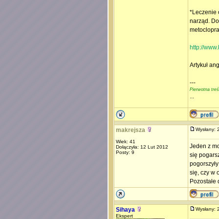
*Leczenie 
narząd. Do
metoclopram
http://www.
Artykuł an
---
Pierwotna tre
...
makrejsza
Wysłany:
Wiek: 41
Jeden z mo
Dołączyła: 12 Lut 2012
Posty: 9
się pogars
pogorszyły
się, czy w 
Pozostałe d
Sihaya
Wysłany:
Ekspert