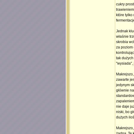
cukry pros
trawieniem
które tylko
fermentacj
Jednak klu
właśnie tr
skrobia wch
za poziom 
kontrolując
tak dużych 
"wysiada",
Makrejszo, 
zawarte je
jedynym skł
głównie na
standardow
zapaleniem 
nie daje j
niski, bo 
dużych iloś
Makrejszo, 
żadna. Te 