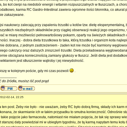
 bo kot cierpi na niedobór energii i witamin rozpuszczalnych w tłuszczach, a chora
odatkowo, karma RC Gastro-Intestinal zawiera ogromne ilości błonnika, co akurat pr
ie zakazywane.
si naukowcy zalecają przy zapaleniu trzustki u kotów tzw. dietę eksperymentalną,
szystkich niezbędnych składników przy ciągłej obserwacji reakcji jego organizm
ać w miarę możliwości pełnowartośiowy pokarm, oparty na świeżych składnikach o
ości. Inaczej - dobra dieta trzustkowa to taka, którą trzustka i organizm kota najlepie
nie dobrana, z jednym zastrzeżeniem - żaden kot nie może być karmiony węglowoda
niego cukrzycy oraz dalszych zniszczeń trzustki. Dieta przeładowana węglowodanam
rnie obciążana koniecznością zamiany glukozy w tłuszcz. Jeśli dieta jest dodatk
wikłaniem jest stłuszczenie wątroby i jej niewydolność.
iszę w kolejnym poście, gdy mi czas pozwoli
.
_________
ć do źródła, musisz iść pod prąd
 2012-02-14, 22:25
a ten post. Żeby nie było - nie uważam, żeby RC było dobrą firmą, składy ich karm
konana, że skarmianie ich w takim przypadku to smutna konieczność. Odnośnie sta
 takie pojęcie jako farmaceuta, natomiast nie miałam pojęcia, że tak się sprawy wi
 starszej daty powiedział mi w ubiegłym tygodniu, że tą karmą napytam temu kotu b