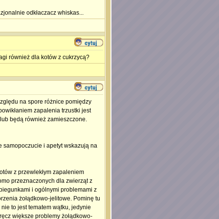
azjonalnie odkłaczacz whiskas...
agi również dla kotów z cukrzycą?
 względu na spore różnice pomiędzy
owikłaniem zapalenia trzustki jest
ą lub będą również zamieszczone.
re samopoczucie i apetyt wskazują na
 kotów z przewlekłym zapaleniem
komo przeznaczonych dla zwierząt z
, biegunkami i ogólnymi problemami z
orzenia żołądkowo-jelitowe. Pominę tu
nie to jest tematem wątku, jedynie
 wręcz większe problemy żołądkowo-