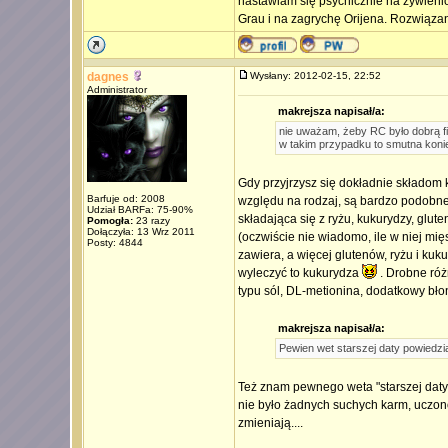
nastawiam się psychicznie na żywienio
Grau i na zagrychę Orijena. Rozwiązani
dagnes
Wysłany: 2012-02-15, 22:52
Administrator
makrejsza napisał/a:
nie uważam, żeby RC było dobrą fi
w takim przypadku to smutna koni
Gdy przyjrzysz się dokładnie składom 
Barfuje od: 2008
względu na rodzaj, są bardzo podobne.
Udział BARFa: 75-90%
składająca się z ryżu, kukurydzy, glu
Pomogła:
23 razy
Dołączyła: 13 Wrz 2011
(oczwiście nie wiadomo, ile w niej mię
Posty: 4844
zawiera, a więcej glutenów, ryżu i ku
wyleczyć to kukurydza
. Drobne różn
typu sól, DL-metionina, dodatkowy błon
makrejsza napisał/a:
Pewien wet starszej daty powiedzia
Też znam pewnego weta "starszej daty"
nie było żadnych suchych karm, uczon
zmieniają....