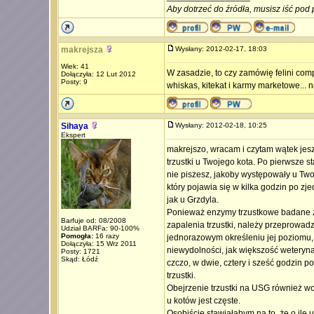
Aby dotrzeć do źródła, musisz iść pod 
makrejsza
Wysłany: 2012-02-17, 18:03
Wiek: 41
W zasadzie, to czy zamówię felini comp
Dołączyła: 12 Lut 2012
Posty: 9
whiskas, kitekat i karmy marketowe...
Sihaya
Wysłany: 2012-02-18, 10:25
Ekspert
makrejszo, wracam i czytam wątek jesz
trzustki u Twojego kota. Po pierwsze s
nie piszesz, jakoby występowały u Twoj
który pojawia się w kilka godzin po zj
jak u Grzdyla.
Ponieważ enzymy trzustkowe badane z
Barfuje od: 08/2008
zapalenia trzustki, należy przeprowad
Udział BARFa: 90-100%
Pomogła:
16 razy
jednorazowym określeniu jej poziomu, 
Dołączyła: 15 Wrz 2011
niewydolności, jak większość weteryna
Posty: 1721
Skąd: Łódź
czczo, w dwie, cztery i sześć godzin 
trzustki.
Obejrzenie trzustki na USG również wcal
u kotów jest częste.
Osobiście stawiałabym na to, że o ile u