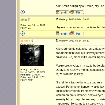
edit: Kotka odkąd była u mnie, czyli od
kikin
Wysłany: 2012-02-14, 09:48
Dołączyła: 13 Lut 2012
chętnie przeczytam co macie na ten te
Posty: 21
dagnes
Wysłany: 2012-02-14, 15:29
Administrator
Kikin, odnośnie cukrzycy jest założon
zapaleniem trzustki a cukrzycą tematy
cukrzyca. No, może kilka kwestii będz
Makrejszo, wygląda na to, że będę pi
Barfuje od: 2008
Dobrze, że Grzdylu nie ma sensacji żo
Udział BARFa: 75-90%
to, że stan nie jest zły.
Pomogła:
23 razy
Dołączyła: 13 Wrz 2011
Posty: 4844
Nie istnieją żadne dane czy badania 
trzustki. Pomimo to, koncerny takie j
takim schorzeniem. Ponieważ zapalenie
wchłanianiem substancji odżywczych, R
kwestię faktycznego leczniczego dział
napomknę, że karmy te są całkowicie 