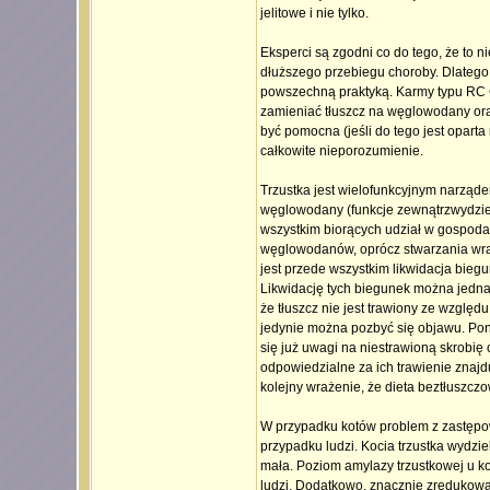
jelitowe i nie tylko.
Eksperci są zgodni co do tego, że to n
dłuższego przebiegu choroby. Dlatego n
powszechną praktyką. Karmy typu RC Ga
zamieniać tłuszcz na węglowodany oraz 
być pomocna (jeśli do tego jest oparta
całkowite nieporozumienie.
Trzustka jest wielofunkcyjnym narząde
węglowodany (funkcje zewnątrzwydziel
wszystkim biorących udział w gospodar
węglowodanów, oprócz stwarzania wraże
jest przede wszystkim likwidacja biegu
Likwidację tych biegunek można jedn
że tłuszcz nie jest trawiony ze względu
jedynie można pozbyć się objawu. Pon
się już uwagi na niestrawioną skrobię 
odpowiedzialne za ich trawienie znajdu
kolejny wrażenie, że dieta beztłuszczo
W przypadku kotów problem z zastępowan
przypadku ludzi. Kocia trzustka wydzie
mała. Poziom amylazy trzustkowej u k
ludzi. Dodatkowo, znacznie zredukowa