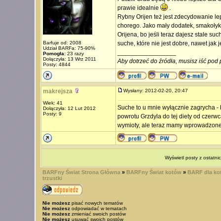
prawie idealnie
.
Rybny Orijen też jest zdecydowanie le
chorego. Jako mały dodatek, smakołyk, j
Orijena, bo jeśli teraz dajesz stale s
Barfuje od: 2008
suche, które nie jest dobre, nawet jak
Udział BARFa: 75-90%
_________________
Pomogła:
23 razy
Dołączyła: 13 Wrz 2011
Aby dotrzeć do źródła, musisz iść pod 
Posty: 4844
makrejsza
Wysłany: 2012-02-20, 20:47
Wiek: 41
Suche to u mnie wyłącznie zagrycha - 
Dołączyła: 12 Lut 2012
Posty: 9
powrotu Grzdyla do tej diety od czerw
wymioty, ale teraz mamy wprowadzone l
Wyświetl posty z ostatni
BARFny Świat Strona Główna
»
BARFny Świat kotów
»
BARF dla kot
trzustki
Nie możesz
pisać nowych tematów
Nie możesz
odpowiadać w tematach
Nie możesz
zmieniać swoich postów
Nie możesz
usuwać swoich postów