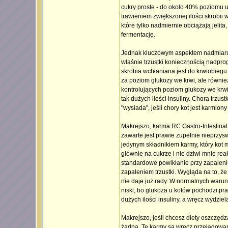
cukry proste - do około 40% poziomu u
trawieniem zwiększonej ilości skrob
które tylko nadmiernie obciążają jelita,
fermentację.
Jednak kluczowym aspektem nadmiaru w
właśnie trzustki koniecznością nadpro
skrobia wchłaniana jest do krwiobiegu. 
za poziom glukozy we krwi, ale równi
kontrolujących poziom glukozy we krwi 
tak dużych ilości insuliny. Chora trzus
"wysiada", jeśli chory kot jest karmio
Makrejszo, karma RC Gastro-Intestinal 
zawarte jest prawie zupełnie nieprzysw
jedynym składnikiem karmy, który kot m
głównie na cukrze i nie dziwi mnie re
standardowe powikłanie przy zapaleniu
zapaleniem trzustki. Wygląda na to, że
nie daje już rady. W normalnych warun
niski, bo glukoza u kotów pochodzi pra
dużych ilości insuliny, a wręcz wydziel
Makrejszo, jeśli chcesz diety oszczędzaj
żadna. Te karmy są wręcz przeładowane