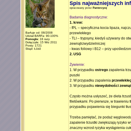
Spis najważniejszych in
opracowany przez
Panterzycę
Badania diagnostyczne:
1. krew:
- fPL – specyficzna kocia lipaza, najc
Barfuje od: 08/2008
przewlekłego
Udział BARFa: 90-100%
- TLI – trypsyny, kiedyś używany do st
Pomogła:
16 razy
Dołączyła: 15 Wrz 2011
zewnątrzwydzielniczej
Posty: 1721
- kwas foliowy i B12 – przy upośledz
Skąd: Łódź
2. USG
Żywienie:
1. W przypadku
ostrego
zapalenia trzu
puszki
2. W przypadku zapalenia
przewlekłe
3. W przypadku
niewydolności zewnąt
Często można usłyszeć, że dieta trzus
filetówkami. Po pierwsze, w trawieni
przypadku pojawienia się biegunki tłu
Trzeba pamiętać, że podaż węglowodan
zapalenie trzustki zwiększają ryzyko 
znaczny wzrost ryzyka wystąpienia cuk