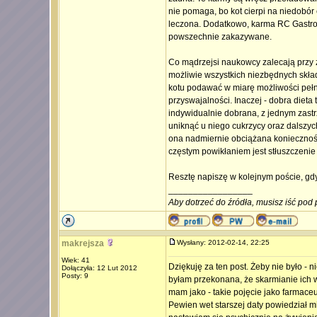
nie pomaga, bo kot cierpi na niedobór 
leczona. Dodatkowo, karma RC Gastro-In
powszechnie zakazywane.
Co mądrzejsi naukowcy zalecają przy z
możliwie wszystkich niezbędnych skła
kotu podawać w miarę możliwości pełn
przyswajalności. Inaczej - dobra dieta t
indywidualnie dobrana, z jednym zastr
uniknąć u niego cukrzycy oraz dalszyc
ona nadmiernie obciążana konieczności
częstym powikłaniem jest stłuszczenie 
Resztę napiszę w kolejnym poście, gd
_________________
Aby dotrzeć do źródła, musisz iść pod 
makrejsza
Wysłany: 2012-02-14, 22:25
Wiek: 41
Dziękuję za ten post. Żeby nie było -
Dołączyła: 12 Lut 2012
Posty: 9
byłam przekonana, że skarmianie ich 
mam jako - takie pojęcie jako farmaceu
Pewien wet starszej daty powiedział mi