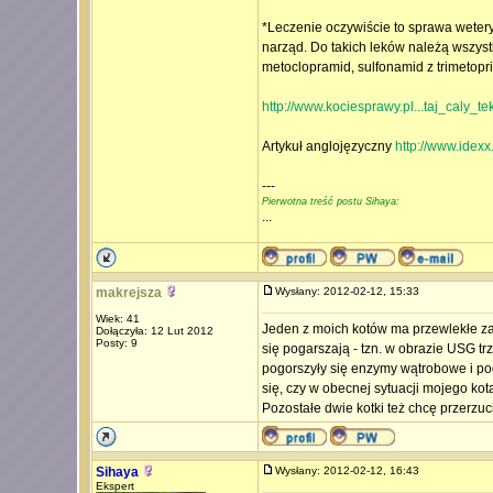
*Leczenie oczywiście to sprawa wetery
narząd. Do takich leków należą wszyst
metoclopramid, sulfonamid z trimetoprim
http://www.kociesprawy.pl...taj_caly_tek
Artykuł anglojęzyczny
http://www.idexx.
---
Pierwotna treść postu Sihaya:
...
makrejsza
Wysłany: 2012-02-12, 15:33
Wiek: 41
Jeden z moich kotów ma przewlekłe zap
Dołączyła: 12 Lut 2012
Posty: 9
się pogarszają - tzn. w obrazie USG t
pogorszyły się enzymy wątrobowe i p
się, czy w obecnej sytuacji mojego kot
Pozostałe dwie kotki też chcę przerzuc
Sihaya
Wysłany: 2012-02-12, 16:43
Ekspert