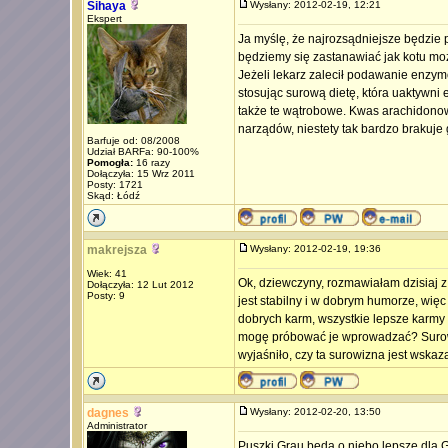
Sihaya
Wysłany: 2012-02-19, 12:21
Ekspert
Ja myślę, że najrozsądniejsze będzie
będziemy się zastanawiać jak kotu moż
Jeżeli lekarz zalecił podawanie enzy
stosując surową dietę, która uaktywni 
także te wątrobowe. Kwas arachidono
narządów, niestety tak bardzo brakuj
Barfuje od: 08/2008
Udział BARFa: 90-100%
Pomogła:
16 razy
Dołączyła: 15 Wrz 2011
Posty: 1721
Skąd: Łódź
makrejsza
Wysłany: 2012-02-19, 19:36
Wiek: 41
Ok, dziewczyny, rozmawiałam dzisiaj z
Dołączyła: 12 Lut 2012
Posty: 9
jest stabilny i w dobrym humorze, wię
dobrych karm, wszystkie lepsze karmy 
mogę próbować je wprowadzać? Surowi
wyjaśniło, czy ta surowizna jest wska
dagnes
Wysłany: 2012-02-20, 13:50
Administrator
Puszki Grau będą o niebo lepsze dla Gr