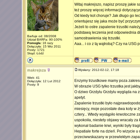
Witaj makrejszo, napisz proszę jakie s
też proszę więcej informacji dotycząc
Od kiedy kot choruje? Jak długo go le
orientujesz się jaka może być przyczy
Jeżeli to ostre zapalenie trzustki należ
podstawą leczenia jest odpowiednia di
Barfuje od: 08/2008
samostrawienia się trzustki.
Udział BARFa: 90-100%
Pomogła:
16 razy
Aaa... i co z tą wątrobą? Czy na USG 
Dołączyła: 15 Wrz 2011
Posty: 1721
Skąd: Łódź
makrejsza
Wysłany: 2012-02-12, 17:18
Wiek: 41
Enzymy trzustkowe mamy poza zakrese
Dołączyła: 12 Lut 2012
Posty: 9
W obrazie USG tylko trzustka jest jakb
O dziwo Grzdylu Grzdylu wygląda na zd
apetyt.
Zapalenie trzustki było najprawdopod
miesięcy, moje pozostałe dwa koty w ży
cztery... Wtedy wystąpiło krwotoczne z
uspokoiła, niestety objawy wracały za
wykonał badanie krwi, wyniki były tragi
Hepatiale forte na dzień. Po wizycie u 
przeciwwskazany w przewlekłym zapale