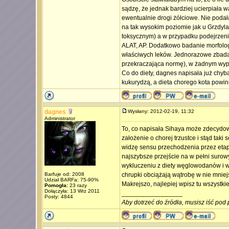
sądzę, że jednak bardziej ucierpiała wą
ewentualnie drogi żółciowe. Nie poda
na tak wysokim poziomie jak u Grzdyl
toksycznym) a w przypadku podejrzeni
ALAT, AP. Dodatkowo badanie morfologi
właściwych leków. Jednorazowe zbada
przekraczająca normę), w żadnym wypa
Co do diety, dagnes napisała już chyba
kukurydzą, a dieta chorego kota powinn
dagnes
Wysłany: 2012-02-19, 11:32
Administrator
To, co napisała Sihaya może zdecydowan
założenie o chorej trzustce i stąd taki
widzę sensu przechodzenia przez eta
najszybsze przejście na w pełni surow
wykluczeniu z diety węglowodanów i w
Barfuje od: 2008
chrupki obciążają wątrobę w nie mniej
Udział BARFa: 75-90%
Makrejszo, najlepiej wpisz tu wszystkie
Pomogła:
23 razy
Dołączyła: 13 Wrz 2011
_________________
Posty: 4844
Aby dotrzeć do źródła, musisz iść pod 