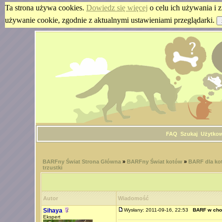
Ta strona używa cookies.
Dowiedz się więcej
o celu ich używania i z
używanie cookie, zgodnie z aktualnymi ustawieniami przeglądarki.
FAQ
Szukaj
Użytko
BARFny Świat Strona Główna
»
BARFny Świat kotów
»
BARF dla kot
trzustki
Autor
Wiadomość
Sihaya
Wysłany: 2011-09-16, 22:53
BARF w chor
Ekspert