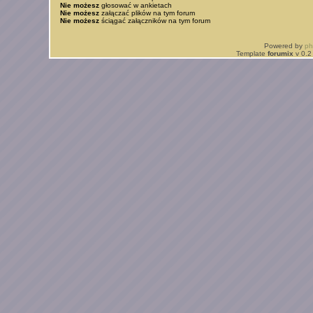
Nie możesz
głosować w ankietach
Nie możesz
załączać plików na tym forum
Nie możesz
ściągać załączników na tym forum
Powered by
p
Template
forumix
v 0.2