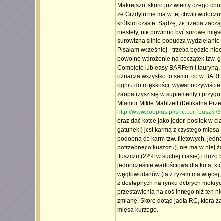
Makrejszo, skoro już wiemy czego chor
że Grzdylu nie ma w tej chwili widocz
krótkim czasie. Sądzę, że trzeba zacz
niestety, nie powinno być surowe mięs
surowizna silnie pobudza wydzielanie 
Pisałam wcześniej - trzeba będzie ni
powolne wdrożenie na początek tzw. got
Complete lub easy BARFem i tauryną. W
oznacza wszystko to samo, co w BARFie
ogniu do miękkości; wywar oczywiście
zaopatrzysz się w suplementy i przygo
Miamor Milde Mahlzeit (Delikatna Prze
http://www.zooplus.pl/sho...or_puszki/
oraz dać kotce jako jeden posiłek w c
gatunek!) jest karmą z czystego mięsa
podobną do karm tzw. filetowych, jedn
potrzebnego tłuszczu), nie ma w niej 
tłuszczu (22% w suchej masie) i dużo
jednocześnie wartościowa dla kota, któ
węglowodanów (ta z ryżem ma więcej, w
z dostępnych na rynku dobrych mokrych
przestawienia na coś innego niż ten 
zmianę. Skoro dotąd jadła RC, która z
mięsa kurzego.
_________________