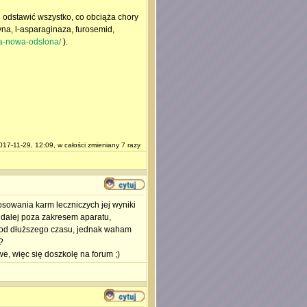
 odstawić wszystko, co obciąża chory
na, l-asparaginaza, furosemid,
..a-nowa-odslona/
).
17-11-29, 12:09, w całości zmieniany 7 razy
osowania karm leczniczych jej wyniki
a dalej poza zakresem aparatu,
 od dłuższego czasu, jednak waham
?
we, więc się doszkolę na forum ;)