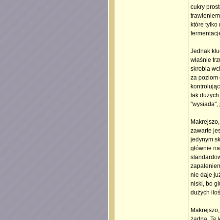
cukry pros
trawieniem
które tylko
fermentacj
Jednak klu
właśnie tr
skrobia wch
za poziom 
kontrolując
tak dużych 
"wysiada",
Makrejszo, 
zawarte je
jedynym skł
głównie na
standardow
zapaleniem 
nie daje j
niski, bo 
dużych iloś
Makrejszo, 
żadna. Te 