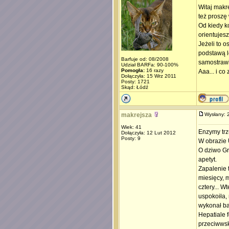
Witaj makr
też proszę
Od kiedy k
orientujes
Jeżeli to o
podstawą l
Barfuje od: 08/2008
samostrawie
Udział BARFa: 90-100%
Pomogła:
16 razy
Aaa... i c
Dołączyła: 15 Wrz 2011
Posty: 1721
Skąd: Łódź
makrejsza
Wysłany:
Wiek: 41
Enzymy trz
Dołączyła: 12 Lut 2012
Posty: 9
W obrazie 
O dziwo Gr
apetyt.
Zapalenie 
miesięcy, m
cztery... W
uspokoiła,
wykonał bad
Hepatiale f
przeciwwsk