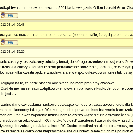
 odkąd była u mnie, czyli od stycznia 2011 jadła wyłącznie Orijen i puszki Grau. Ok
 2012-02-14, 09:48
zeczytam co macie na ten temat do napisania :) dobrze myślę, że będą to cenne uw
 2012-02-14, 15:29
ośnie cukrzycy jest założony odrębny temat, do którego przeniosłam twój wpis. Ze
 trzustki a cukrzycą tematy te będą potraktowane oddzielnie, pomimo, że częstym p
No, może kilka kwestii będzie wspólnych, ale w wątku cukrzycowym one i tak już s
 wygląda na to, że będę pisać w odcinkach, bo mam problemy czasowe.
 Grzdylu nie ma sensacji żołądkowo-jelitowych i robi twarde kupki. Jej ogólne dob
nie jest zły.
ją żadne dane czy badania naukowe dotyczące konkretnej, szczegółowej diety dla
Pomimo to, koncerny takie jak RC uzurpują sobie prawo do konstruowania karm rze
rzeniem. Ponieważ zapalenie trzustki bardzo często wiąże się z niestrawnościami
em substancji odżywczych, RC niejako "dołożył" zapalenie trzustki do diety na sch
ktycznego leczniczego działania karm RC Gastro-Intestinal na układ pokarmowy, bo 
że karmy te są całkowicie nieprzystosowane dla kotów i wiele z nich ma po nich