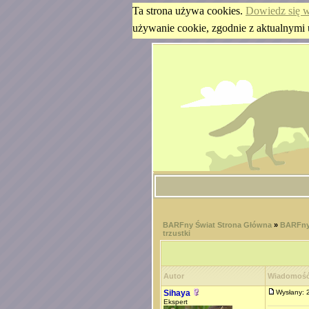
Ta strona używa cookies.
Dowiedz się w
używanie cookie, zgodnie z aktualnymi 
BARFny Świat Strona Główna
»
BARFny
trzustki
Autor
Wiadomoś
Sihaya
Wysłany:
Ekspert