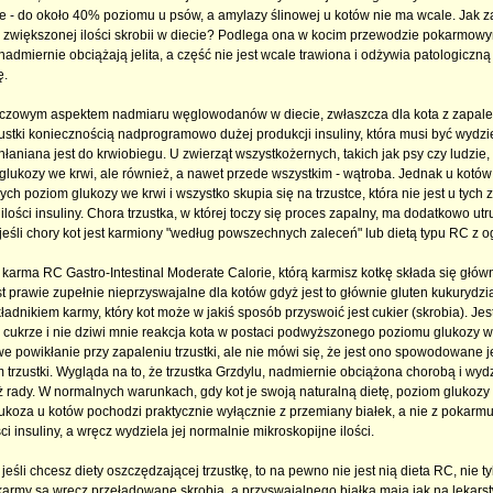
te - do około 40% poziomu u psów, a amylazy ślinowej u kotów nie ma wcale. Jak z
 zwiększonej ilości skrobii w diecie? Podlega ona w kocim przewodzie pokarmo
 nadmiernie obciążają jelita, a część nie jest wcale trawiona i odżywia patologiczną 
ę.
czowym aspektem nadmiaru węglowodanów w diecie, zwłaszcza dla kota z zapaleni
zustki koniecznością nadprogramowo dużej produkcji insuliny, która musi być wydzi
łaniana jest do krwiobiegu. U zwierząt wszystkożernych, takich jak psy czy ludzie, 
glukozy we krwi, ale również, a nawet przede wszystkim - wątroba. Jednak u kotó
ych poziom glukozy we krwi i wszystko skupia się na trzustce, która nie jest u tyc
ilości insuliny. Chora trzustka, w której toczy się proces zapalny, ma dodatkowo ut
 jeśli chory kot jest karmiony "według powszechnych zaleceń" lub dietą typu RC z 
karma RC Gastro-Intestinal Moderate Calorie, którą karmisz kotkę składa się główni
st prawie zupełnie nieprzyswajalne dla kotów gdyż jest to głównie gluten kukurydzi
adnikiem karmy, który kot może w jakiś sposób przyswoić jest cukier (skrobia). Jes
 cukrze i nie dziwi mnie reakcja kota w postaci podwyższonego poziomu glukozy we
e powikłanie przy zapaleniu trzustki, ale nie mówi się, że jest ono spowodowane j
trzustki. Wygląda na to, że trzustka Grzdylu, nadmiernie obciążona chorobą i wydzi
uż rady. W normalnych warunkach, gdy kot je swoją naturalną dietę, poziom glukozy
glukoza u kotów pochodzi praktycznie wyłącznie z przemiany białek, a nie z pokarmu
ci insuliny, a wręcz wydziela jej normalnie mikroskopijne ilości.
jeśli chcesz diety oszczędzającej trzustkę, to na pewno nie jest nią dieta RC, nie tylk
karmy są wręcz przeładowane skrobią, a przyswajalnego białka mają jak na lekarst