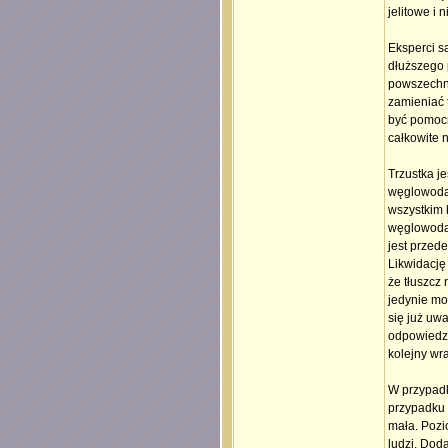
jelitowe i n
Eksperci są
dłuższego p
powszechną
zamieniać t
być pomocna
całkowite 
Trzustka j
węglowodan
wszystkim 
węglowodan
jest przed
Likwidację
że tłuszcz 
jedynie mo
się już uwa
odpowiedzi
kolejny wr
W przypadk
przypadku 
mała. Pozi
ludzi. Dod