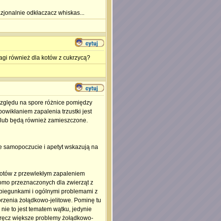
azjonalnie odkłaczacz whiskas...
agi również dla kotów z cukrzycą?
 względu na spore różnice pomiędzy
owikłaniem zapalenia trzustki jest
ą lub będą również zamieszczone.
re samopoczucie i apetyt wskazują na
 kotów z przewlekłym zapaleniem
komo przeznaczonych dla zwierząt z
, biegunkami i ogólnymi problemami z
orzenia żołądkowo-jelitowe. Pominę tu
nie to jest tematem wątku, jedynie
 wręcz większe problemy żołądkowo-