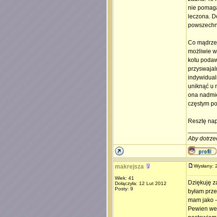
nie pomaga,
leczona. D
powszechn
Co mądrzej
możliwie w
kotu podaw
przyswajaln
indywidual
uniknąć u 
ona nadmie
częstym po
Resztę nap
________
Aby dotrze
makrejsza
Wysłany:
Wiek: 41
Dziękuję z
Dołączyła: 12 Lut 2012
Posty: 9
byłam prze
mam jako -
Pewien wet