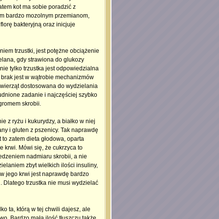
atem kot ma sobie poradzić z
wym bardzo mozolnym przemianom,
florę bakteryjną oraz inicjuje
em trzustki, jest potężne obciążenie
elana, gdy strawiona do glukozy
nie tylko trzustka jest odpowiedzialna
w brak jest w wątrobie mechanizmów
h zwierząt dostosowana do wydzielania
rudnione zadanie i najczęściej szybko
ogromem skrobii.
e z ryżu i kukurydzy, a białko w niej
any i gluten z pszenicy. Tak naprawdę
t to zatem dieta głodowa, oparta
 krwi. Mówi się, że cukrzyca to
edzeniem nadmiaru skrobii, a nie
elaniem zbyt wielkich ilości insuliny,
 w jego krwi jest naprawdę bardzo
. Dlatego trzustka nie musi wydzielać
o ta, którą w tej chwili dajesz, ale
wo. Bardzo mała ilość tłuszczu także