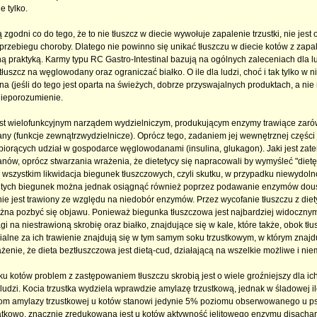
ie tylko.
 zgodni co do tego, że to nie tłuszcz w diecie wywołuje zapalenie trzustki, nie je
rzebiegu choroby. Dlatego nie powinno się unikać tłuszczu w diecie kotów z zapalen
 praktyką. Karmy typu RC Gastro-Intestinal bazują na ogólnych zaleceniach dla lud
łuszcz na węglowodany oraz ograniczać białko. O ile dla ludzi, choć i tak tylko w 
 (jeśli do tego jest oparta na świeżych, dobrze przyswajalnych produktach, a nie n
nieporozumienie.
est wielofunkcyjnym narządem wydzielniczym, produkującym enzymy trawiące zarówno
y (funkcje zewnątrzwydzielnicze). Oprócz tego, zadaniem jej wewnętrznej części
biorących udział w gospodarce węglowodanami (insulina, glukagon). Jaki jest zate
ów, oprócz stwarzania wrażenia, że dietetycy się napracowali by wymyśleć "dietę"
e wszystkim likwidacja biegunek tłuszczowych, czyli skutku, w przypadku niewydolno
 tych biegunek można jednak osiągnąć również poprzez podawanie enzymów doust
nie jest trawiony ze względu na niedobór enzymów. Przez wycofanie tłuszczu z diety 
żna pozbyć się objawu. Ponieważ biegunka tłuszczowa jest najbardziej widoczny
gi na niestrawioną skrobię oraz białko, znajdujące się w kale, które także, obok t
alne za ich trawienie znajdują się w tym samym soku trzustkowym, w którym znajdują
ażenie, że dieta beztłuszczowa jest dietą-cud, działającą na wszelkie możliwe i nie
u kotów problem z zastępowaniem tłuszczu skrobią jest o wiele groźniejszy dla ich 
ludzi. Kocia trzustka wydziela wprawdzie amylazę trzustkową, jednak w śladowej ilo
om amylazy trzustkowej u kotów stanowi jedynie 5% poziomu obserwowanego u psó
atkowo, znacznie zredukowana jest u kotów aktywność jelitowego enzymu disachary