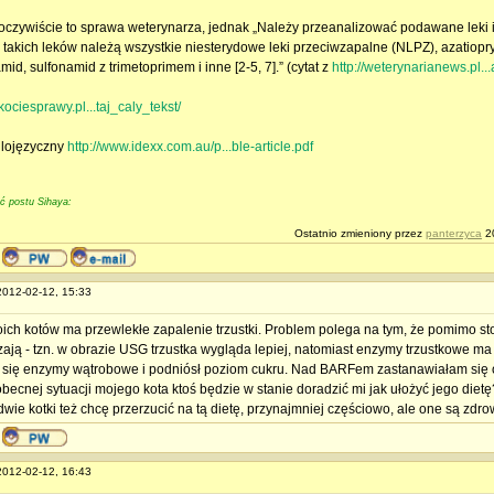
oczywiście to sprawa weterynarza, jednak „Należy przeanalizować podawane leki i
 takich leków należą wszystkie niesterydowe leki przeciwzapalne (NLPZ), azatiopry
id, sulfonamid z trimetoprimem i inne [2-5, 7].” (cytat z
http://weterynarianews.pl.
kociesprawy.pl...taj_caly_tekst/
glojęzyczny
http://www.idexx.com.au/p...ble-article.pdf
ść postu Sihaya:
Ostatnio zmieniony przez
panterzyca
20
 2012-02-12, 15:33
ich kotów ma przewlekłe zapalenie trzustki. Problem polega na tym, że pomimo st
zają - tzn. w obrazie USG trzustka wygląda lepiej, natomiast enzymy trzustkowe m
 się enzymy wątrobowe i podniósł poziom cukru. Nad BARFem zastanawiałam się
obecnej sytuacji mojego kota ktoś będzie w stanie doradzić mi jak ułożyć jego dietę
wie kotki też chcę przerzucić na tą dietę, przynajmniej częściowo, ale one są zdro
 2012-02-12, 16:43