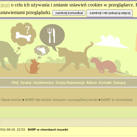
ięcej
o celu ich używania i zmianie ustawień cookies w przeglądarce. K
ustawieniami przeglądarki.
FAQ
Szukaj
Użytkownicy
Grupy
Rejestracja
Album
Kontakt
Zaloguj
 Świat kotów
»
BARF dla kotów chorych i szczególnej troski
»
BARF w chorobach
ć
 2011-09-16, 22:53
BARF w chorobach trzustki