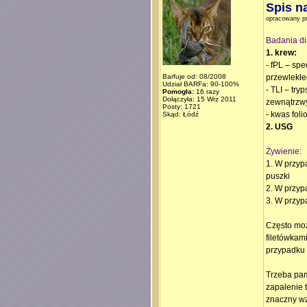
Spis n
opracowany p
Badania di
1. krew:
- fPL – sp
Barfuje od: 08/2008
przewlekł
Udział BARFa: 90-100%
- TLI – try
Pomogła:
16 razy
Dołączyła: 15 Wrz 2011
zewnątrzwy
Posty: 1721
- kwas fol
Skąd: Łódź
2. USG
Żywienie:
1. W przy
puszki
2. W przyp
3. W przy
Często moż
filetówkam
przypadku 
Trzeba pam
zapalenie 
znaczny wz