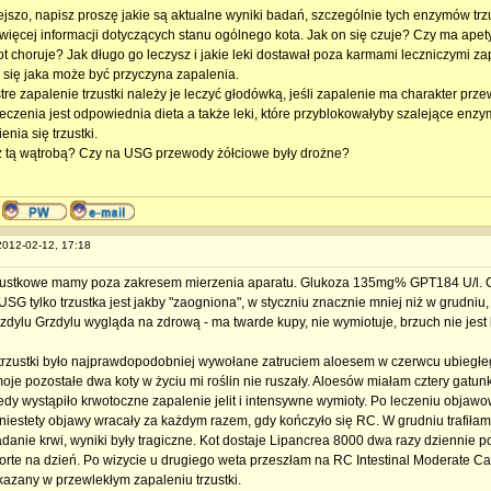
ejszo, napisz proszę jakie są aktualne wyniki badań, szczególnie tych enzymów trzu
 więcej informacji dotyczących stanu ogólnego kota. Jak on się czuje? Czy ma ape
ot choruje? Jak długo go leczysz i jakie leki dostawał poza karmami leczniczymi
z się jaka może być przyczyna zapalenia.
stre zapalenie trzustki należy je leczyć głodówką, jeśli zapalenie ma charakter przew
eczenia jest odpowiednia dieta a także leki, które przyblokowałyby szalejące enzy
nia się trzustki.
o z tą wątrobą? Czy na USG przewody żółciowe były drożne?
 2012-02-12, 17:18
ustkowe mamy poza zakresem mierzenia aparatu. Glukoza 135mg% GPT184 U/l. Ca
USG tylko trzustka jest jakby "zaogniona", w styczniu znacznie mniej niż w grudni
zdylu Grzdylu wygląda na zdrową - ma twarde kupy, nie wymiotuje, brzuch nie jest
trzustki było najprawdopodobniej wywołane zatruciem aloesem w czerwcu ubiegłeg
oje pozostałe dwa koty w życiu mi roślin nie ruszały. Aloesów miałam cztery gatunk
tedy wystąpiło krwotoczne zapalenie jelit i intensywne wymioty. Po leczeniu objawo
 niestety objawy wracały za każdym razem, gdy kończyło się RC. W grudniu trafiłam
anie krwi, wyniki były tragiczne. Kot dostaje Lipancrea 8000 dwa razy dziennie po o
orte na dzień. Po wizycie u drugiego weta przeszłam na RC Intestinal Moderate Calor
azany w przewlekłym zapaleniu trzustki.