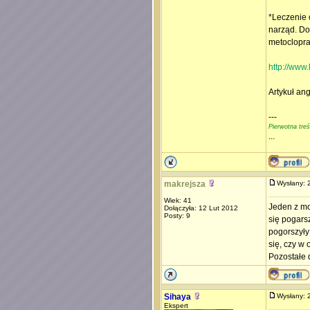
*Leczenie 
narząd. Do
metoclopram
http://www.
Artykuł an
---
Pierwotna tre
...
makrejsza
Wysłany:
Wiek: 41
Jeden z mo
Dołączyła: 12 Lut 2012
Posty: 9
się pogars
pogorszyły
się, czy w 
Pozostałe d
Sihaya
Wysłany:
Ekspert