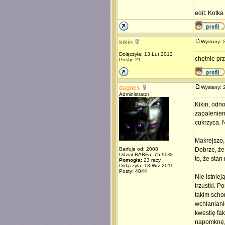
edit: Kotka
kikin
Wysłany:
Dołączyła: 13 Lut 2012
chętnie pr
Posty: 21
dagnes
Wysłany:
Administrator
Kikin, odn
zapaleniem
cukrzyca. 
Makrejszo,
Barfuje od: 2008
Dobrze, że
Udział BARFa: 75-90%
to, że stan 
Pomogła:
23 razy
Dołączyła: 13 Wrz 2011
Posty: 4844
Nie istnie
trzustki. 
takim scho
wchłaniani
kwestię fa
napomknę, 