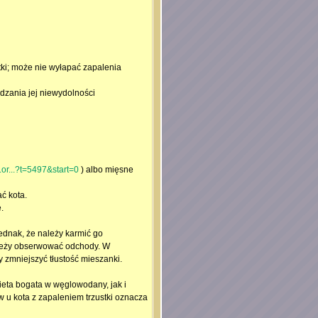
tki; może nie wyłapać zapalenia
rdzania jej niewydolności
.or...?t=5497&start=0
) albo mięsne
ć kota.
.
ednak, że należy karmić go
ależy obserwować odchody. W
 zmniejszyć tłustość mieszanki.
eta bogata w węglowodany, jak i
 u kota z zapaleniem trzustki oznacza