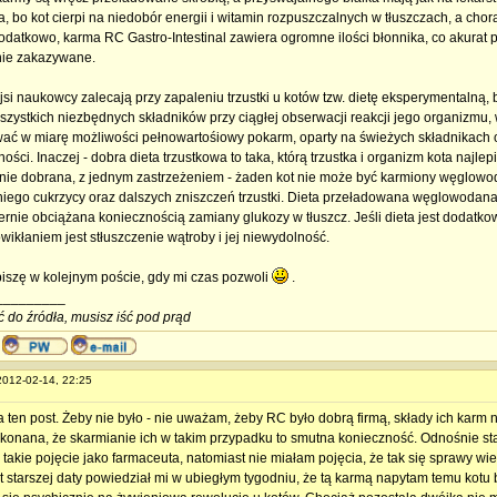
 bo kot cierpi na niedobór energii i witamin rozpuszczalnych w tłuszczach, a chora
odatkowo, karma RC Gastro-Intestinal zawiera ogromne ilości błonnika, co akurat pr
ie zakazywane.
si naukowcy zalecają przy zapaleniu trzustki u kotów tzw. dietę eksperymentalną,
szystkich niezbędnych składników przy ciągłej obserwacji reakcji jego organizm
ać w miarę możliwości pełnowartośiowy pokarm, oparty na świeżych składnikach o
ości. Inaczej - dobra dieta trzustkowa to taka, którą trzustka i organizm kota najlepie
nie dobrana, z jednym zastrzeżeniem - żaden kot nie może być karmiony węglowoda
niego cukrzycy oraz dalszych zniszczeń trzustki. Dieta przeładowana węglowodanam
rnie obciążana koniecznością zamiany glukozy w tłuszcz. Jeśli dieta jest dodatk
wikłaniem jest stłuszczenie wątroby i jej niewydolność.
iszę w kolejnym poście, gdy mi czas pozwoli
.
_________
ć do źródła, musisz iść pod prąd
 2012-02-14, 22:25
a ten post. Żeby nie było - nie uważam, żeby RC było dobrą firmą, składy ich karm
konana, że skarmianie ich w takim przypadku to smutna konieczność. Odnośnie sta
 takie pojęcie jako farmaceuta, natomiast nie miałam pojęcia, że tak się sprawy wi
 starszej daty powiedział mi w ubiegłym tygodniu, że tą karmą napytam temu kotu b