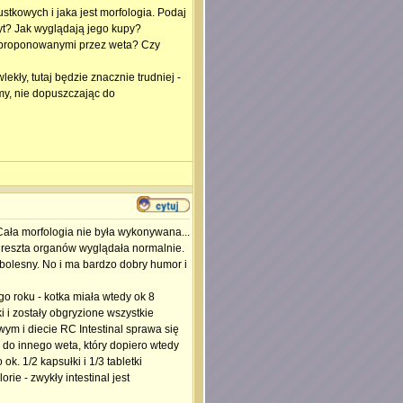
stkowych i jaka jest morfologia. Podaj
tyt? Jak wyglądają jego kupy?
 zaproponowanymi przez weta? Czy
lekły, tutaj będzie znacznie trudniej -
my, nie dopuszczając do
ła morfologia nie była wykonywana...
u, reszta organów wyglądała normalnie.
 bolesny. No i ma bardzo dobry humor i
o roku - kotka miała wtedy ok 8
i i zostały obgryzione wszystkie
wym i diecie RC Intestinal sprawa się
 do innego weta, który dopiero wtedy
k. 1/2 kapsułki i 1/3 tabletki
ie - zwykły intestinal jest