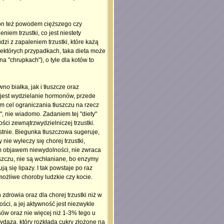
st on też powodem cięższego czy
iem trzustki, co jest niestety
zi z zapaleniem trzustki, które każą
niektórych przypadkach, taka dieta może
a "chrupkach"), o tyle dla kotów to
 białka, jak i tłuszcze oraz
 jest wydzielanie hormonów, przede
m cel ograniczania tłuszczu na rzecz
, nie wiadomo. Zadaniem tej "diety"
ści zewnątrzwydzielniczej trzustki.
nie. Biegunka tłuszczowa sugeruje,
nie wyleczy się chorej trzustki,
m objawem niewydolności, nie zwraca
łuszczu, nie są wchłaniane, bo enzymy
 się lipazy. I tak powstaje po raz
możliwe choroby ludzkie czy kocie.
zdrowia oraz dla chorej trzustki niż w
ści, a jej aktywność jest niezwykle
w oraz nie więcej niż 1-3% tego u
daza, który rozkłada cukry złożone na