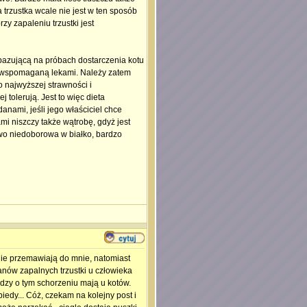
 trzustka wcale nie jest w ten sposób
zy zapaleniu trzustki jest
 bazującą na próbach dostarczenia kotu
u, wspomaganą lekami. Należy zatem
 najwyższej strawności i
j tolerują. Jest to więc dieta
nami, jeśli jego właściciel chce
i niszczy także wątrobę, gdyż jest
owo niedoborowa w białko, bardzo
 nie przemawiają do mnie, natomiast
nów zapalnych trzustki u człowieka
edzy o tym schorzeniu mają u kotów.
iedy... Cóż, czekam na kolejny post i