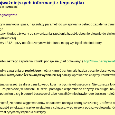
ajważniejszych informacji z tego wątku
rzez
Panterzycę
agnostyczne:
ecyficzna kocia lipaza, najczulszy parametr do wyłapywania ostrego zapalenia trzus
ego
psyny, kiedyś używany do stwierdzania zapalenia trzustki, obecnie głównie do stwie
dzielniczej
iowy i B12 – przy upośledzonym wchłanianiu mogą wystąpić ich niedobory
padku
ostrego
zapalenia trzustki podaje się „barf gotowany” (
http://www.barfnyswiat
adku zapalenia
przewlekłego
można karmić barfem, ale trzeba bacznie obserwowa
padku
niewydolności zewnątrzwydzielniczej
należy wprowadzić enzymy trzustkowe
na usłyszeć, że dieta trzustkowego kota ma być niskotłuszczowa. Nie oznacza to j
i. Po pierwsze, w trawieniu tłuszczu pomagają wspomniane enzymy. Po drugie, n
pojawienia się biegunki tłuszczowej albo kawałków niestrawionego tłuszczu należy
iętać, że podaż węglowodanów dodatkowo obciąża chorą już trzustkę. Zarówno di
trzustki zwiększają ryzyko wystąpienia cukrzycy, więc wysoka podaż węglowodanów
rost ryzyka wystąpienia cukrzycy.