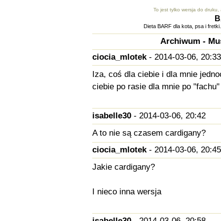
To jest tylko wersja do druku
B
Dieta BARF dla kota, psa i fret
Archiwum - Mus
ciocia_mlotek
- 2014-03-06, 20:33
Iza, coś dla ciebie i dla mnie jed
ciebie po rasie dla mnie po "fachu"
isabelle30
- 2014-03-06, 20:42
A to nie są czasem cardigany?
ciocia_mlotek
- 2014-03-06, 20:45
Jakie cardigany?
I nieco inna wersja
isabelle30
- 2014-03-06, 20:58