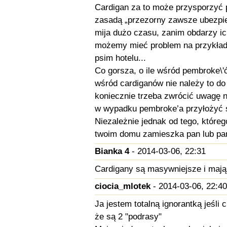
Cardigan za to może przysporzyć p
zasadą „przezorny zawsze ubezpie
mija dużo czasu, zanim obdarzy ic
możemy mieć problem na przykład 
psim hotelu...
Co gorsza, o ile wśród pembroke\'ów
wśród cardiganów nie należy to do 
koniecznie trzeba zwrócić uwagę na
w wypadku pembroke’a przyłożyć si
Niezależnie jednak od tego, któreg
twoim domu zamieszka pan lub pani
Bianka 4
- 2014-03-06, 22:31
Cardigany są masywniejsze i maj
ciocia_mlotek
- 2014-03-06, 22:40
Ja jestem totalną ignorantką jeśli 
że są 2 "podrasy"