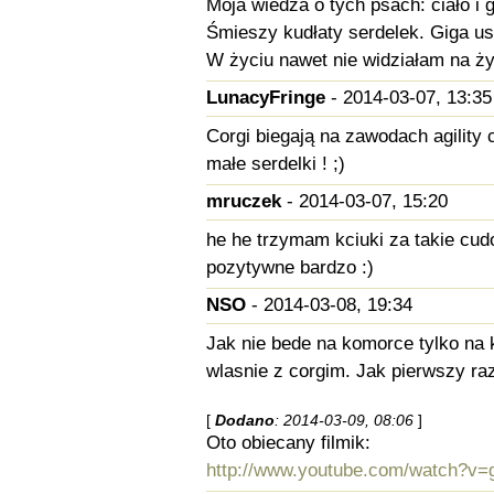
Moja wiedza o tych psach: ciało i
Śmieszy kudłaty serdelek. Giga usz
W życiu nawet nie widziałam na ż
LunacyFringe
- 2014-03-07, 13:35
Corgi biegają na zawodach agility 
małe serdelki ! ;)
mruczek
- 2014-03-07, 15:20
he he trzymam kciuki za takie cudo
pozytywne bardzo :)
NSO
- 2014-03-08, 19:34
Jak nie bede na komorce tylko na k
wlasnie z corgim. Jak pierwszy r
[
Dodano
: 2014-03-09, 08:06
]
Oto obiecany filmik:
http://www.youtube.com/watch?v=g