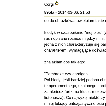
Corgi
89ola
- 2014-03-06, 21:53
co do obrazków....uwielbiam takie
kiedyś w czasopiśmie "mój pies" (
ras i opisane różnice między nimi.
jedna z nich charakteryzuje się b
charakterem, wymagające doświad
znalazłam cos takiego:
"Pembroke czy cardigan
Pół biedy, jeśli bardziej podoba ci
temperamentnego, szalonego cardiga
zamkniesz furtki na klucz, możes
listonosza). Co najwyżej niektórzy
mniej lubiący entuzjastyczne psie p