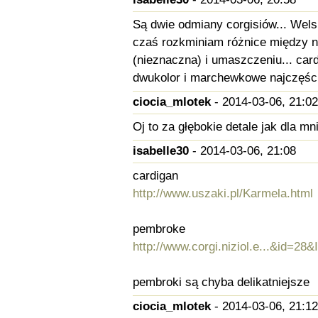
Są dwie odmiany corgisiów... Wels
czaś rozkminiam różnice między ni
(nieznaczna) i umaszczeniu... card
dwukolor i marchewkowe najczęści
ciocia_mlotek
- 2014-03-06, 21:02
Oj to za głębokie detale jak dla mni
isabelle30
- 2014-03-06, 21:08
cardigan
http://www.uszaki.pl/Karmela.html
pembroke
http://www.corgi.niziol.e...&id=28&
pembroki są chyba delikatniejsze
ciocia_mlotek
- 2014-03-06, 21:12